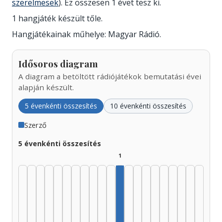
szerelmesek
). Ez összesen 1 évet tesz ki.
1 hangjáték készült tőle.
Hangjátékainak műhelye: Magyar Rádió.
Idősoros diagram
A diagram a betöltött rádiójátékok bemutatási évei
alapján készült.
5 évenkénti összesítés
10 évenkénti összesítés
Szerző
5 évenkénti összesítés
1
Szerző, 1980–1984: 1