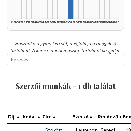
1925–1929
1930–1934
1935–1939
1940–1944
1945–1949
1950–1954
1955–1959
1960–1964
1965–1969
1970–1974
1975–1979
1980–1984
1985–1989
1990–1994
1995–1999
2000–2004
2005–2009
2010–2014
2015–2019
2020–2024
2025–2026
Használja a gyors keresőt, megtalálja a megfelelő
tartalmat. A kereső minden oszlop tartalmát vizsgálja.
Szerzői munkák -
1
db találat
Díj
▲
Kedv.
▲
Cím
▲
Szerző
▲
Rendező
▲
Be
Szökött
Laurencin
Seregi
19