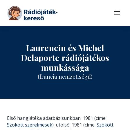
Tovább a navigációhoz
Tovább a tartalomhoz
Menü
Laurencin és Michel
Delaporte rádiójátékos
munkássága
(
francia nemzetiségű
)
Első hangjátéka adatbázisunkban: 1981 (címe:
Szökött szerelmesek
); utolsó: 1981 (címe:
Szökött