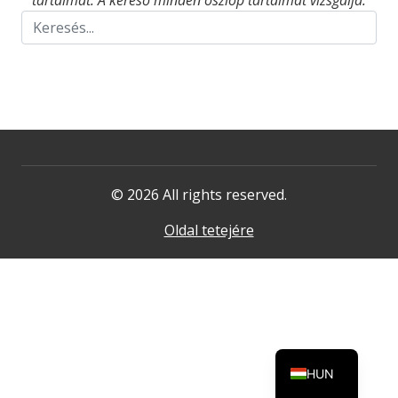
tartalmat. A kereső minden oszlop tartalmát vizsgálja.
© 2026 All rights reserved.
Oldal tetejére
HUN