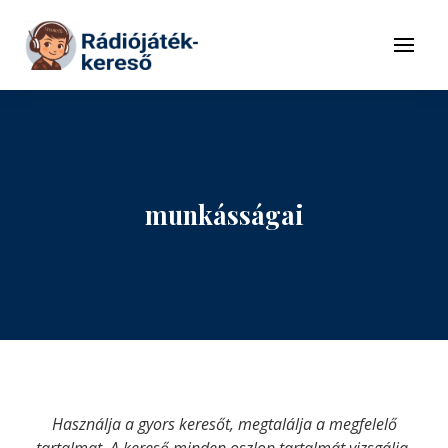
Tovább a navigációhoz
Tovább a tartalomhoz
Menü
munkásságai
Használja a gyors keresőt, megtalálja a megfelelő