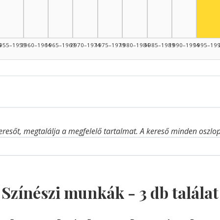
4
955–1959
1960–1964
1965–1969
1970–1974
1975–1979
1980–1984
1985–1989
1990–1994
1995–19
eresőt, megtalálja a megfelelő tartalmat. A kereső minden oszlop 
Színészi munkák -
3
db találat