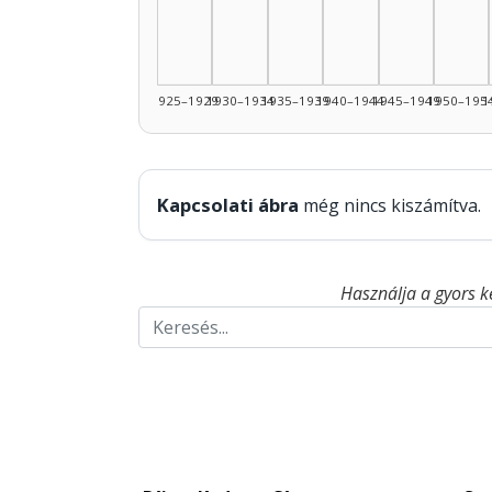
1925–1929
1930–1934
1935–1939
1940–1944
1945–1949
1950–195
1
Kapcsolati ábra
még nincs kiszámítva.
Használja a gyors k