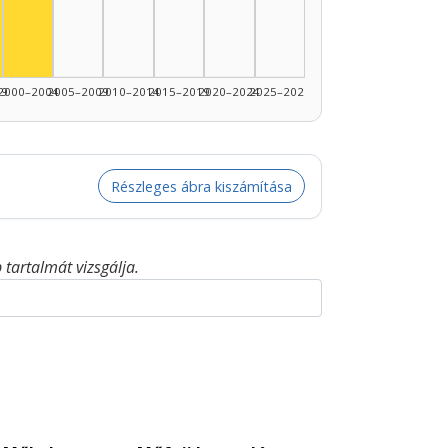
Színész, 2000–2004: 1
99
2000–2004
2005–2009
2010–2014
2015–2019
2020–2024
2025–2026
Részleges ábra kiszámítása
tartalmát vizsgálja.