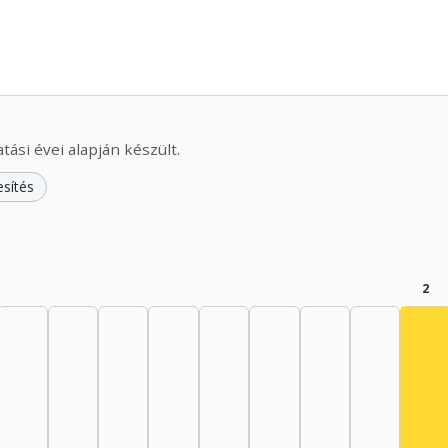
ási évei alapján készült.
esítés
2
Szí