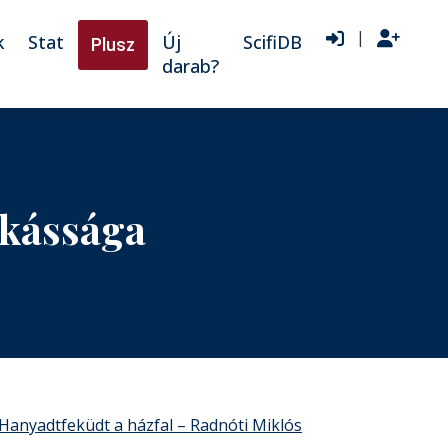
|
k
Stat
Új
ScifiDB
Plusz
darab?
nkássága
Hanyadtfeküdt a házfal – Radnóti Miklós