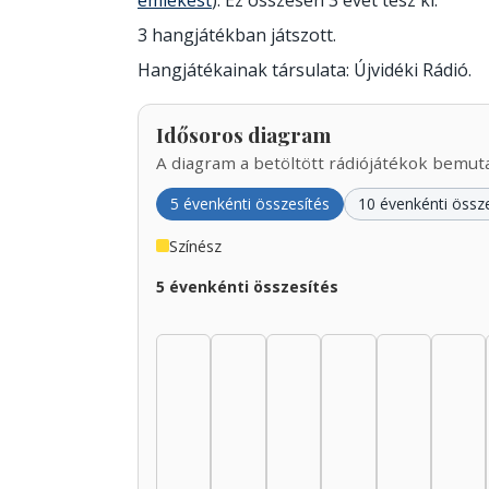
emlékest
). Ez összesen 3 évet tesz ki.
3 hangjátékban játszott.
Hangjátékainak társulata: Újvidéki Rádió.
Idősoros diagram
A diagram a betöltött rádiójátékok bemutat
5 évenkénti összesítés
10 évenkénti össz
Színész
5 évenkénti összesítés