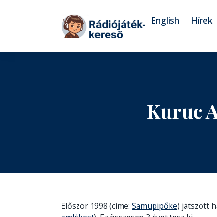
Tovább a navigációhoz
Tovább a tartalomhoz
English
Hírek
Kuruc A
Először 1998 (címe:
Samupipőke
) játszott