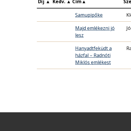
Díj
▲
Kedv.
▲
Cím
▲
Sz
Samupipőke
K
Majd emlékezni jó
Jó
lesz
Hanyadtfeküdt a
Ra
házfal – Radnóti
Miklós emlékest