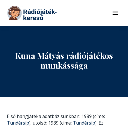
Tovább a navigációhoz
Tovább a tartalomhoz
Menü
Kuna Mátyás rádiójátékos
munkássága
Első hangjátéka adatbázisunkban: 1989 (címe:
Tündérsíp
); utolsó: 1989 (címe:
Tündérsíp
). Ez