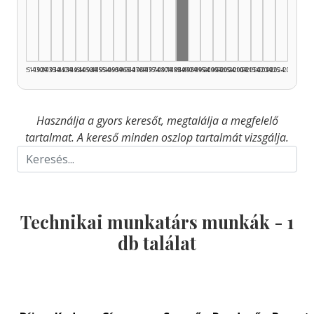
Technikai munkatárs, 19
1925–1929
1930–1934
1935–1939
1940–1944
1945–1949
1950–1954
1955–1959
1960–1964
1965–1969
1970–1974
1975–1979
1980–1984
1985–1989
1990–1994
1995–1999
2000–2004
2005–2009
2010–2014
2015–2019
2020–2024
2025–2026
Használja a gyors keresőt, megtalálja a megfelelő
tartalmat. A kereső minden oszlop tartalmát vizsgálja.
Technikai munkatárs munkák -
1
db találat