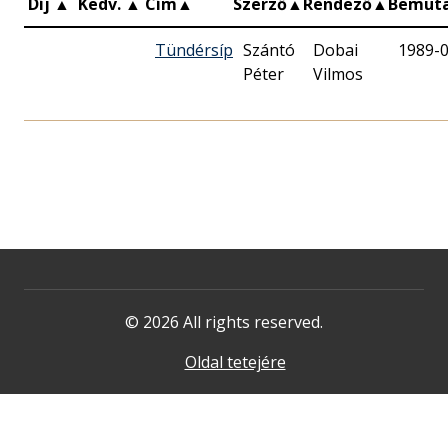
Díj
▲
Kedv.
▲
Cím
▲
Szerző
▲
Rendező
▲
Bemut
Tündérsíp
Szántó
Dobai
1989-
Péter
Vilmos
© 2026 All rights reserved.
Oldal tetejére