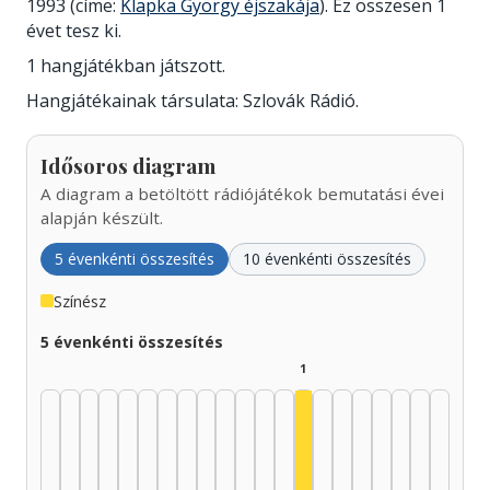
1993 (címe:
Klapka György éjszakája
). Ez összesen 1
évet tesz ki.
1 hangjátékban játszott.
Hangjátékainak társulata: Szlovák Rádió.
Idősoros diagram
A diagram a betöltött rádiójátékok bemutatási évei
alapján készült.
5 évenkénti összesítés
10 évenkénti összesítés
Színész
5 évenkénti összesítés
1