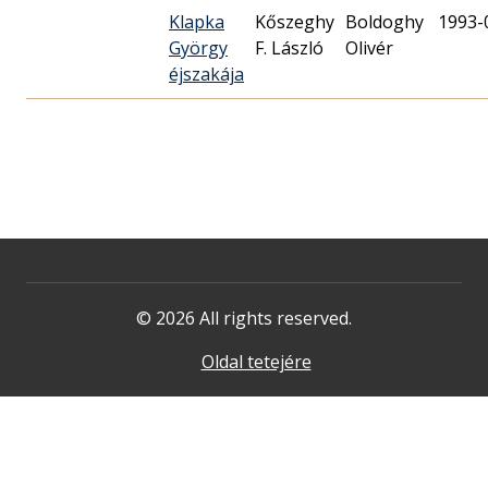
Klapka
Kőszeghy
Boldoghy
1993-
György
F. László
Olivér
éjszakája
© 2026 All rights reserved.
Oldal tetejére