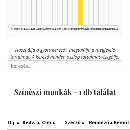
Színész, 1990–1994: 1
1925–1929
1930–1934
1935–1939
1940–1944
1945–1949
1950–1954
1955–1959
1960–1964
1965–1969
1970–1974
1975–1979
1980–1984
1985–1989
1990–1994
1995–1999
2000–2004
2005–2009
2010–2014
2015–2019
2020–2024
2025–2026
Használja a gyors keresőt, megtalálja a megfelelő
tartalmat. A kereső minden oszlop tartalmát vizsgálja.
Színészi munkák -
1
db találat
Díj
▲
Kedv.
▲
Cím
▲
Szerző
▲
Rendező
▲
Bemut