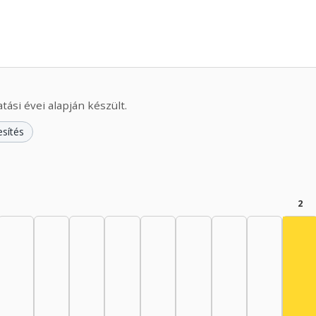
ási évei alapján készült.
esítés
2
Szí