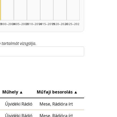
99
2000–2004
2005–2009
2010–2014
2015–2019
2020–2024
2025–2026
tartalmát vizsgálja.
▲
Műhely
▲
Műfaji besorolás
▲
Újvidéki Rádió
Mese, Rádióra írt
Újvidéki Rádió
Mese, Rádióra írt