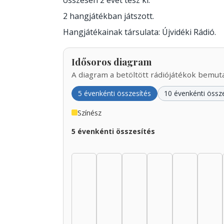
összesen 2 évet tesz ki.
2 hangjátékban játszott.
Hangjátékainak társulata: Újvidéki Rádió.
Idősoros diagram
A diagram a betöltött rádiójátékok bemutat
5 évenkénti összesítés
10 évenkénti össz
Színész
5 évenkénti összesítés