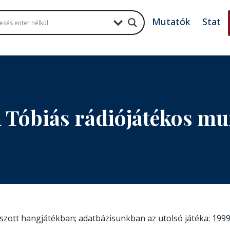
Mutatók
Stat
n Tóbiás rádiójátékos m
átszott hangjátékban; adatbázisunkban az utolsó játéka: 1999