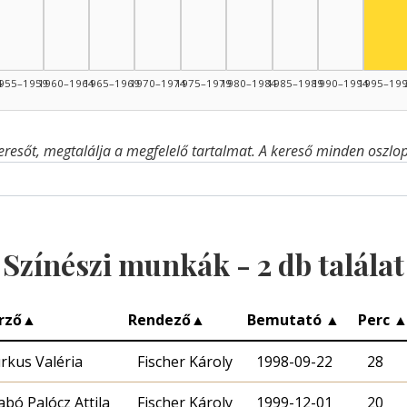
4
955–1959
1960–1964
1965–1969
1970–1974
1975–1979
1980–1984
1985–1989
1990–1994
1995–19
eresőt, megtalálja a megfelelő tartalmat. A kereső minden oszlop 
Színészi munkák -
2
db találat
rző
▲
Rendező
▲
Bemutató
▲
Perc
rkus Valéria
Fischer Károly
1998-09-22
28
abó Palócz Attila
Fischer Károly
1999-12-01
20