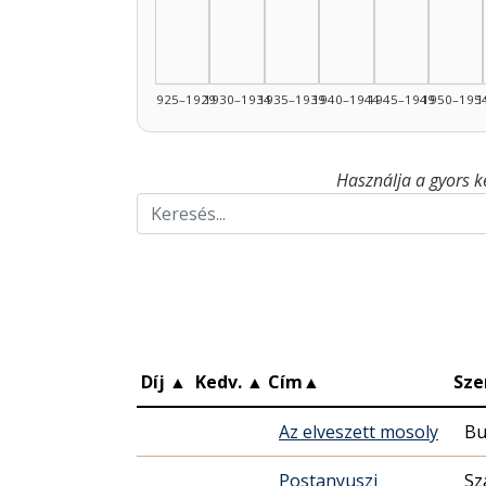
1925–1929
1930–1934
1935–1939
1940–1944
1945–1949
1950–195
1
Használja a gyors k
Díj
▲
Kedv.
▲
Cím
▲
Sze
Az elveszett mosoly
Bu
Postanyuszi
Sz