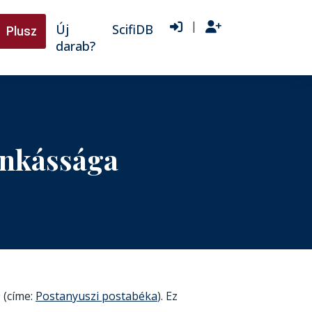
|
Új
ScifiDB
Plusz
darab?
unkássága
 (címe:
Postanyuszi postabéka
). Ez