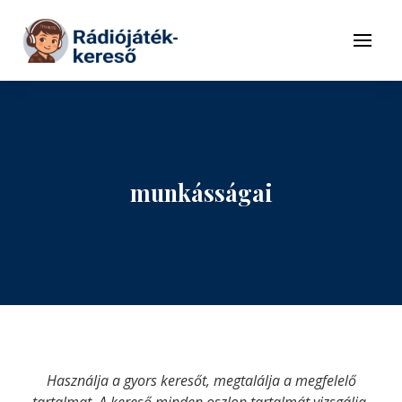
Tovább a navigációhoz
Tovább a tartalomhoz
Menü
munkásságai
Használja a gyors keresőt, megtalálja a megfelelő