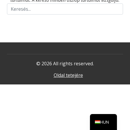
tartalmat. A kereső minden oszlop tartalmát vizsgálja.
© 2026 All rights reserved.
Oldal tetejére
HUN