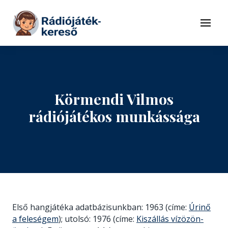
Tovább a navigációhoz
Tovább a tartalomhoz
Menü
Körmendi Vilmos
rádiójátékos munkássága
Első hangjátéka adatbázisunkban: 1963 (címe:
Úrinő
a feleségem
); utolsó: 1976 (címe:
Kiszállás vízözön-