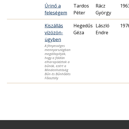
Úrinő a
Tardos
Rácz
196
feleségem
Péter
György
Kiszállás
Hegedűs
László
197
vízözön-
Géza
Endre
ügyben
A fényességes
mennyországban
megállapítják,
hogy a földön
elharapództak a
bűnök, ezért a
Mindenhatóság
Bűn és Bűnhődés
Főosztály