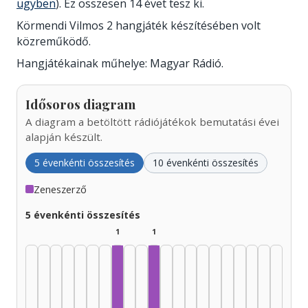
ügyben
). Ez összesen 14 évet tesz ki.
Körmendi Vilmos 2 hangjáték készítésében volt
közreműködő.
Hangjátékainak műhelye: Magyar Rádió.
Idősoros diagram
A diagram a betöltött rádiójátékok bemutatási évei
alapján készült.
5 évenkénti összesítés
10 évenkénti összesítés
Zeneszerző
5 évenkénti összesítés
1
1