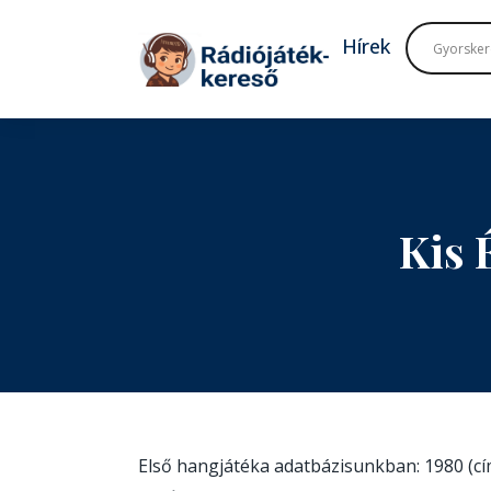
Tovább a navigációhoz
Tovább a tartalomhoz
Hírek
Kis 
Első hangjátéka adatbázisunkban: 1980 (c