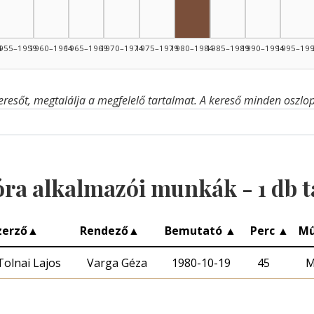
4
955–1959
1960–1964
1965–1969
1970–1974
1975–1979
1980–1984
1985–1989
1990–1994
1995–19
eresőt, megtalálja a megfelelő tartalmat. A kereső minden oszlop 
óra alkalmazói munkák -
1
db t
zerző
▲
Rendező
▲
Bemutató
▲
Perc
▲
Mű
Tolnai Lajos
Varga Géza
1980-10-19
45
M