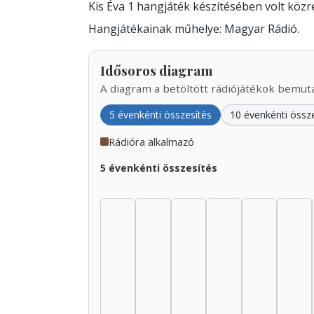
Kis Éva 1 hangjáték készítésében volt köz
Hangjátékainak műhelye: Magyar Rádió.
Idősoros diagram
A diagram a betöltött rádiójátékok bemutat
5 évenkénti összesítés
10 évenkénti össz
Rádióra alkalmazó
5 évenkénti összesítés