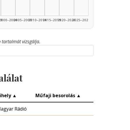
99
2000–2004
2005–2009
2010–2014
2015–2019
2020–2024
2025–2026
tartalmát vizsgálja.
alálat
hely
▲
Műfaji besorolás
▲
agyar Rádió