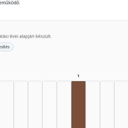
reműködő.
ási évei alapján készült.
esítés
1
Rádióra alkalmazó, 198