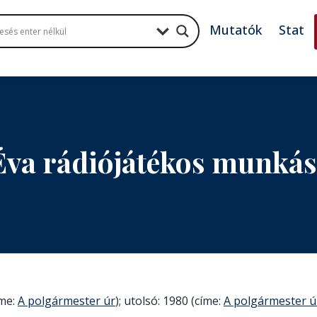
Mutatók
Stat
Éva rádiójátékos munká
íme:
A polgármester úr
); utolsó: 1980 (címe:
A polgármester ú