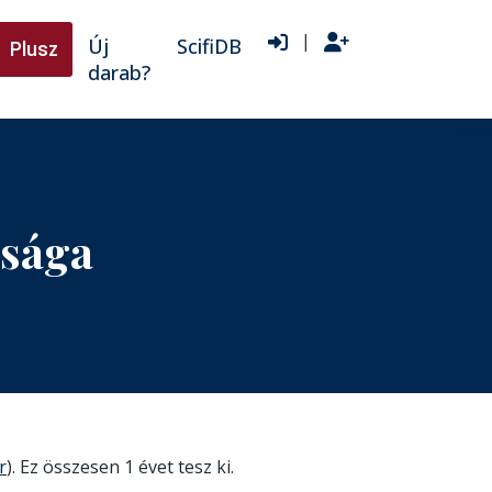
|
Új
ScifiDB
Plusz
darab?
ssága
r
). Ez összesen 1 évet tesz ki.