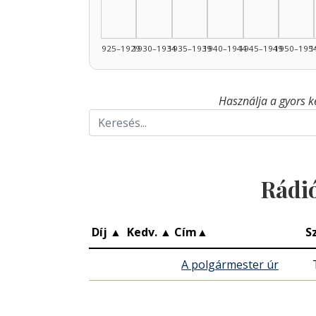
1925–1929
1930–1934
1935–1939
1940–1944
1945–1949
1950–195
1
Használja a gyors k
Rádi
Díj
▲
Kedv.
▲
Cím
▲
S
A polgármester úr