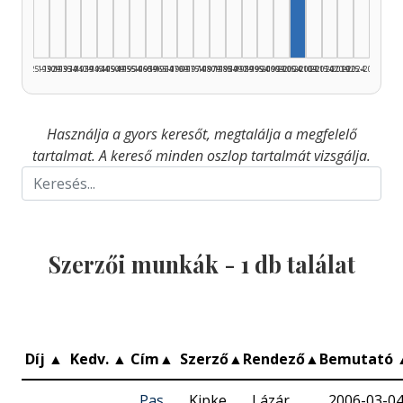
1925–1929
1930–1934
1935–1939
1940–1944
1945–1949
1950–1954
1955–1959
1960–1964
1965–1969
1970–1974
1975–1979
1980–1984
1985–1989
1990–1994
1995–1999
2000–2004
2005–2009
2010–2014
2015–2019
2020–2024
2025–2026
Használja a gyors keresőt, megtalálja a megfelelő
tartalmat. A kereső minden oszlop tartalmát vizsgálja.
Szerzői munkák -
1
db találat
Díj
▲
Kedv.
▲
Cím
▲
Szerző
▲
Rendező
▲
Bemutató
Pas
Kipke
Lázár
2006-03-0