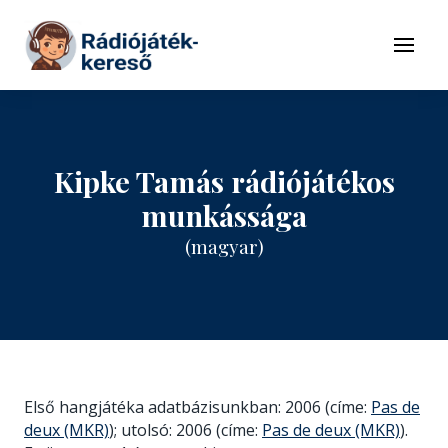
Tovább a navigációhoz
Tovább a tartalomhoz
Menü
Kipke Tamás rádiójátékos
munkássága
(magyar)
Első hangjátéka adatbázisunkban: 2006 (címe:
Pas de
deux (MKR)
); utolsó: 2006 (címe:
Pas de deux (MKR)
).