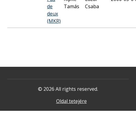
de
Tamás
Csaba
deux
(MKR)
© 2026 All rights reserved.
Oldal tetejére