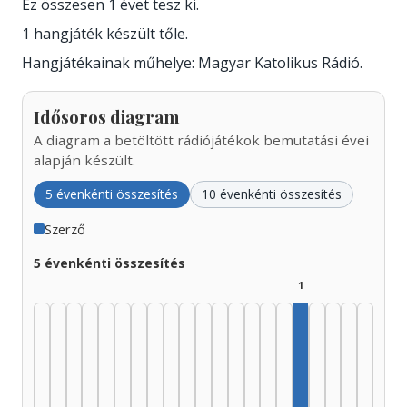
Ez összesen 1 évet tesz ki.
1 hangjáték készült tőle.
Hangjátékainak műhelye: Magyar Katolikus Rádió.
Idősoros diagram
A diagram a betöltött rádiójátékok bemutatási évei
alapján készült.
5 évenkénti összesítés
10 évenkénti összesítés
Szerző
5 évenkénti összesítés
1
Szerző, 2005–20