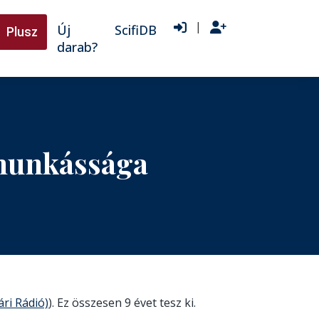
|
Új
ScifiDB
Plusz
darab?
 munkássága
ári Rádió)
). Ez összesen 9 évet tesz ki.