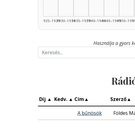
1925–1929
1930–1934
1935–1939
1940–1944
1945–1949
1950–195
1
Használja a gyors k
Rádi
Díj
▲
Kedv.
▲
Cím
▲
Szerző
▲
A bűnösök
Földes Má