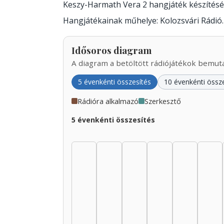
Keszy-Harmath Vera 2 hangjáték készítés
Hangjátékainak műhelye: Kolozsvári Rádió.
Idősoros diagram
A diagram a betöltött rádiójátékok bemutat
5 évenkénti összesítés
10 évenkénti össz
Rádióra alkalmazó
Szerkesztő
5 évenkénti összesítés