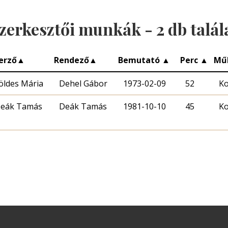
zerkesztői munkák -
2
db talál
erző
▲
Rendező
▲
Bemutató
▲
Perc
▲
Mű
öldes Mária
Dehel Gábor
1973-02-09
52
Ko
eák Tamás
Deák Tamás
1981-10-10
45
Ko