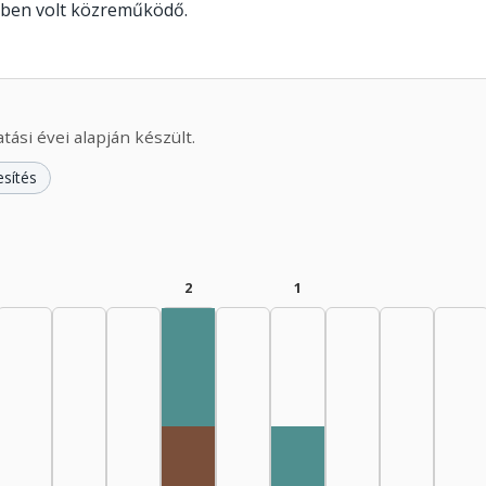
ében volt közreműködő.
ási évei alapján készült.
esítés
2
1
Szerkesztő, 1970–1974: 1