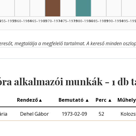
Rádióra alkalmazó, 1970–1974: 1
Szerkesztő, 1980–1984:
4
955–1959
1960–1964
1965–1969
1970–1974
1975–1979
1980–1984
1985–1989
1990–1994
1995–19
eresőt, megtalálja a megfelelő tartalmat. A kereső minden oszlop 
óra alkalmazói munkák -
1
db t
Rendező
▲
Bemutató
▲
Perc
▲
Műhel
ria
Dehel Gábor
1973-02-09
52
Kolozs