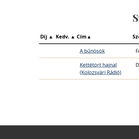
S
Díj
▲
Kedv.
▲
Cím
▲
Sz
A bűnösök
F
Kettétört hajnal
D
(Kolozsvári Rádió)