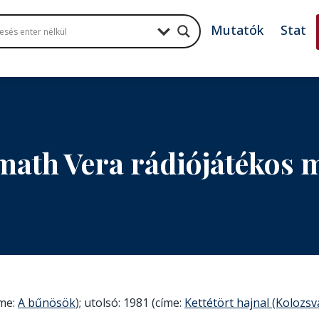
Mutatók
Stat
ath Vera rádiójátékos
íme:
A bűnösök
); utolsó: 1981 (címe:
Kettétört hajnal (Kolozsv