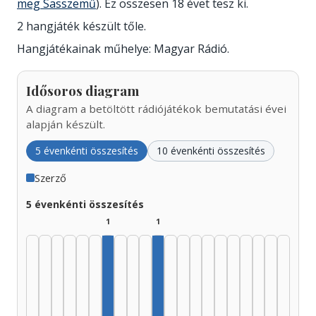
meg Sasszemű
). Ez összesen 18 évet tesz ki.
2 hangjáték készült tőle.
Hangjátékainak műhelye: Magyar Rádió.
Idősoros diagram
A diagram a betöltött rádiójátékok bemutatási évei
alapján készült.
5 évenkénti összesítés
10 évenkénti összesítés
Szerző
5 évenkénti összesítés
1
1
Szerző, 1955–1959: 1
Szerző, 1975–1979: 1