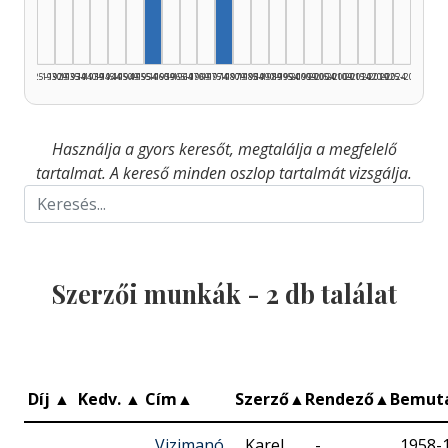
1925–1929
1930–1934
1935–1939
1940–1944
1945–1949
1950–1954
1955–1959
1960–1964
1965–1969
1970–1974
1975–1979
1980–1984
1985–1989
1990–1994
1995–1999
2000–2004
2005–2009
2010–2014
2015–2019
2020–2024
2025–2026
Használja a gyors keresőt, megtalálja a megfelelő
tartalmat. A kereső minden oszlop tartalmát vizsgálja.
Szerzői munkák -
2
db találat
Díj
▲
Kedv.
▲
Cím
▲
Szerző
▲
Rendező
▲
Bemut
Vizimanó
Karel
-
1958-