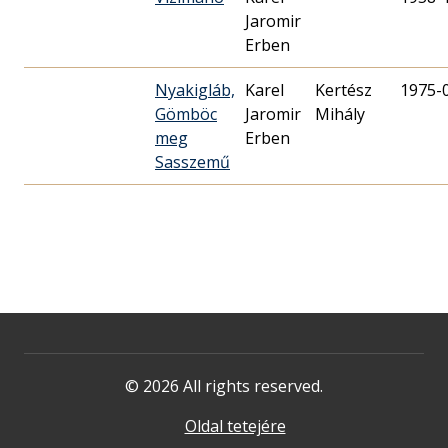
Jaromir
Erben
Nyakigláb,
Karel
Kertész
1975-
Gömböc
Jaromir
Mihály
meg
Erben
Sasszemű
© 2026 All rights reserved.
Oldal tetejére