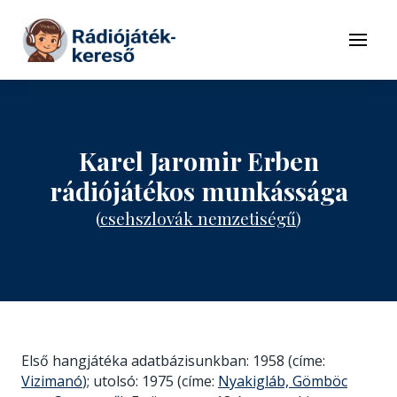
Tovább a navigációhoz
Tovább a tartalomhoz
Menü
Karel Jaromir Erben
rádiójátékos munkássága
(
csehszlovák nemzetiségű
)
Első hangjátéka adatbázisunkban: 1958 (címe:
Vizimanó
); utolsó: 1975 (címe:
Nyakigláb, Gömböc