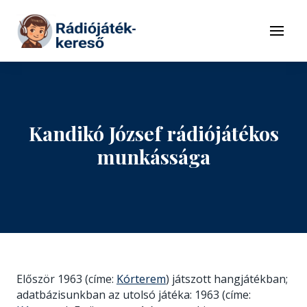
Tovább a navigációhoz
Tovább a tartalomhoz
Menü
Kandikó József rádiójátékos
munkássága
Először 1963 (címe:
Kórterem
) játszott hangjátékban;
adatbázisunkban az utolsó játéka: 1963 (címe: