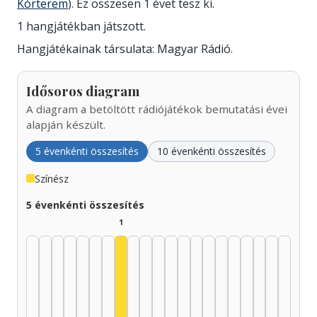
Kórterem
). Ez összesen 1 évet tesz ki.
1 hangjátékban játszott.
Hangjátékainak társulata: Magyar Rádió.
Idősoros diagram
A diagram a betöltött rádiójátékok bemutatási évei
alapján készült.
5 évenkénti összesítés
10 évenkénti összesítés
Színész
5 évenkénti összesítés
1
Színész, 1960–1964: 1