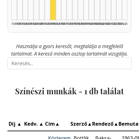
1925–1929
1930–1934
1935–1939
1940–1944
1945–1949
1950–1954
1955–1959
1960–1964
1965–1969
1970–1974
1975–1979
1980–1984
1985–1989
1990–1994
1995–1999
2000–2004
2005–2009
2010–2014
2015–2019
2020–2024
2025–2026
Használja a gyors keresőt, megtalálja a megfelelő
tartalmat. A kereső minden oszlop tartalmát vizsgálja.
Színészi munkák -
1
db találat
Díj
▲
Kedv.
▲
Cím
▲
Szerző
▲
Rendező
▲
Bemuta
Kórterem
Bottlik
Baksa-
1963-0