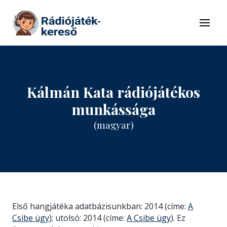
Tovább a navigációhoz
Tovább a tartalomhoz
Menü
Kálmán Kata rádiójátékos
munkássága
(magyar)
Első hangjátéka adatbázisunkban: 2014 (címe:
A
Csibe ügy
); utolsó: 2014 (címe:
A Csibe ügy
). Ez