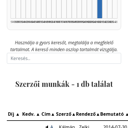
1925–1929
1930–1934
1935–1939
1940–1944
1945–1949
1950–1954
1955–1959
1960–1964
1965–1969
1970–1974
1975–1979
1980–1984
1985–1989
1990–1994
1995–1999
2000–2004
2005–2009
2010–2014
2015–2019
2020–2024
2025–2026
Használja a gyors keresőt, megtalálja a megfelelő
tartalmat. A kereső minden oszlop tartalmát vizsgálja.
Szerzői munkák -
1
db találat
Díj
▲
Kedv.
▲
Cím
▲
Szerző
▲
Rendező
▲
Bemutató
🔈
A
Kálmán
Zelki
2014-07-30