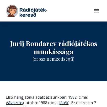
Tovább a navigációhoz
Tovább a tartalomhoz
Menü
Jurij Bondarev rádiójátékos
munkássága
(
orosz nemzetiségű
)
Első hangjátéka adatbázisunkban: 1982 (címe:
Választás
); utolsó: 1988 (címe:
Játék
). Ez összesen 7