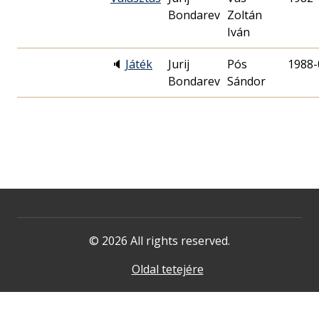
Bondarev
Zoltán
Iván
🔈
Játék
Jurij
Pós
1988-
Bondarev
Sándor
© 2026 All rights reserved.
Oldal tetejére