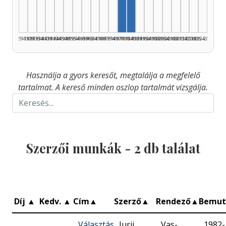
1925–1929
1930–1934
1935–1939
1940–1944
1945–1949
1950–1954
1955–1959
1960–1964
1965–1969
1970–1974
1975–1979
1980–1984
1985–1989
1990–1994
1995–1999
2000–2004
2005–2009
2010–2014
2015–2019
2020–2024
2025–2026
Használja a gyors keresőt, megtalálja a megfelelő
tartalmat. A kereső minden oszlop tartalmát vizsgálja.
Szerzői munkák -
2
db találat
Díj
▲
Kedv.
▲
Cím
▲
Szerző
▲
Rendező
▲
Bemut
Választás
Jurij
Vas-
1982-