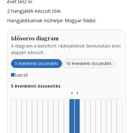
évet tesz ki.
2 hangjáték készült tőle.
Hangjátékainak műhelye: Magyar Rádió.
Idősoros diagram
A diagram a betöltött rádiójátékok bemutatási évei
alapján készült.
5 évenkénti összesítés
10 évenkénti összesítés
Szerző
5 évenkénti összesítés
1
1
Szerző, 1980–1984: 1
Szerző, 1985–1989: 1