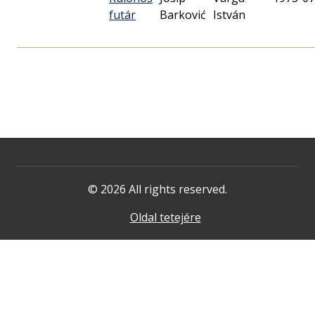
futár
Barković
István
© 2026 All rights reserved.
Oldal tetejére