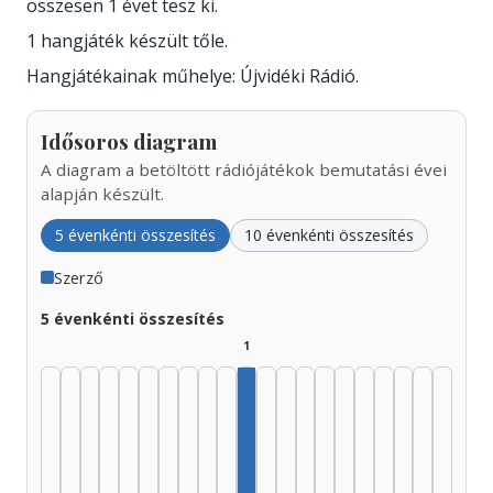
összesen 1 évet tesz ki.
1 hangjáték készült tőle.
Hangjátékainak műhelye: Újvidéki Rádió.
Idősoros diagram
A diagram a betöltött rádiójátékok bemutatási évei
alapján készült.
5 évenkénti összesítés
10 évenkénti összesítés
Szerző
5 évenkénti összesítés
1
Szerző, 1975–1979: 1