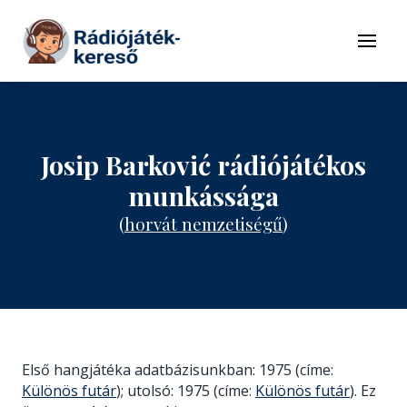
Tovább a navigációhoz
Tovább a tartalomhoz
Menü
Josip Barković rádiójátékos
munkássága
(
horvát nemzetiségű
)
Első hangjátéka adatbázisunkban: 1975 (címe:
Különös futár
); utolsó: 1975 (címe:
Különös futár
). Ez