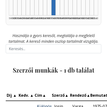
1925–1929
1930–1934
1935–1939
1940–1944
1945–1949
1950–1954
1955–1959
1960–1964
1965–1969
1970–1974
1975–1979
1980–1984
1985–1989
1990–1994
1995–1999
2000–2004
2005–2009
2010–2014
2015–2019
2020–2024
2025–2026
Használja a gyors keresőt, megtalálja a megfelelő
tartalmat. A kereső minden oszlop tartalmát vizsgálja.
Szerzői munkák -
1
db találat
Díj
▲
Kedv.
▲
Cím
▲
Szerző
▲
Rendező
▲
Bemuta
Különös
Josip
Varga
1975-07