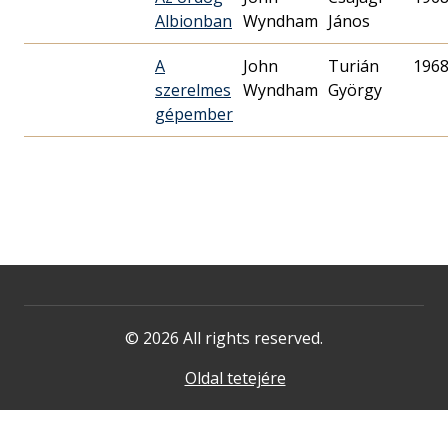
Albionban
Wyndham
János
A
John
Turián
1968
szerelmes
Wyndham
György
gépember
© 2026 All rights reserved.
Oldal tetejére