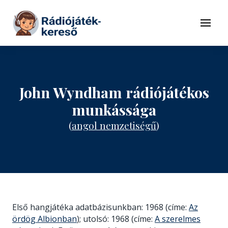
Tovább a navigációhoz
Tovább a tartalomhoz
Menü
John Wyndham rádiójátékos
munkássága
(
angol nemzetiségű
)
Első hangjátéka adatbázisunkban: 1968 (címe:
Az
ördög Albionban
); utolsó: 1968 (címe:
A szerelmes