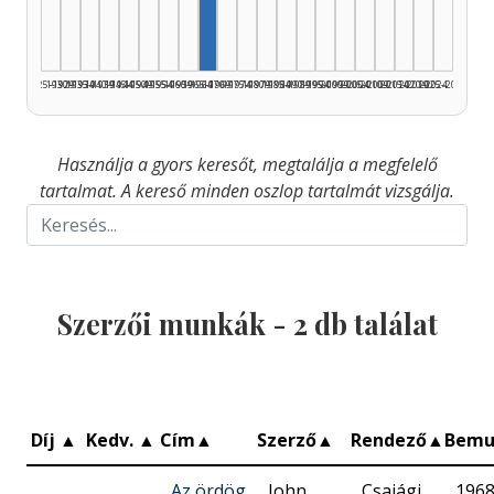
1925–1929
1930–1934
1935–1939
1940–1944
1945–1949
1950–1954
1955–1959
1960–1964
1965–1969
1970–1974
1975–1979
1980–1984
1985–1989
1990–1994
1995–1999
2000–2004
2005–2009
2010–2014
2015–2019
2020–2024
2025–2026
Használja a gyors keresőt, megtalálja a megfelelő
tartalmat. A kereső minden oszlop tartalmát vizsgálja.
Szerzői munkák -
2
db találat
Díj
▲
Kedv.
▲
Cím
▲
Szerző
▲
Rendező
▲
Bemu
Az ördög
John
Csajági
1968