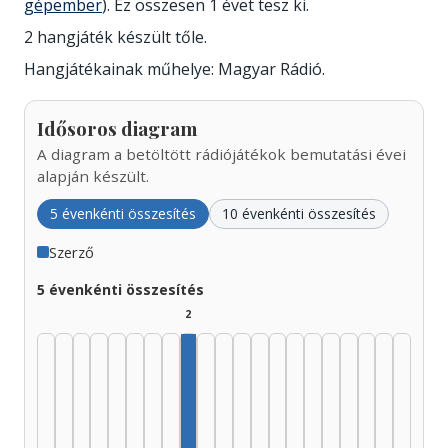
gépember
). Ez összesen 1 évet tesz ki.
2 hangjáték készült tőle.
Hangjátékainak műhelye: Magyar Rádió.
Idősoros diagram
A diagram a betöltött rádiójátékok bemutatási évei
alapján készült.
5 évenkénti összesítés
10 évenkénti összesítés
Szerző
5 évenkénti összesítés
2
Szerző, 1965–1969: 2