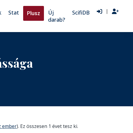
|
k
Stat
Új
ScifiDB
Plusz
darab?
ássága
az ember
). Ez összesen 1 évet tesz ki.