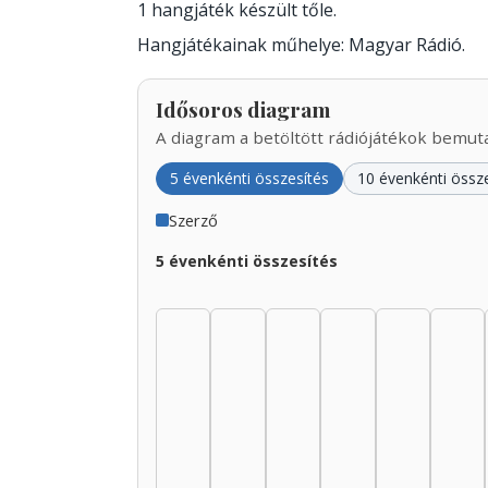
1 hangjáték készült tőle.
Hangjátékainak műhelye: Magyar Rádió.
Idősoros diagram
A diagram a betöltött rádiójátékok bemutat
5 évenkénti összesítés
10 évenkénti össz
Szerző
5 évenkénti összesítés