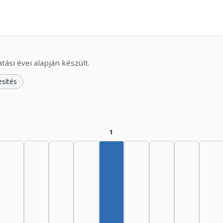
ási évei alapján készült.
esítés
1
Szerző, 1975–1979: 1