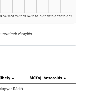
99
2000–2004
2005–2009
2010–2014
2015–2019
2020–2024
2025–2026
tartalmát vizsgálja.
űhely
▲
Műfaji besorolás
▲
Magyar Rádió