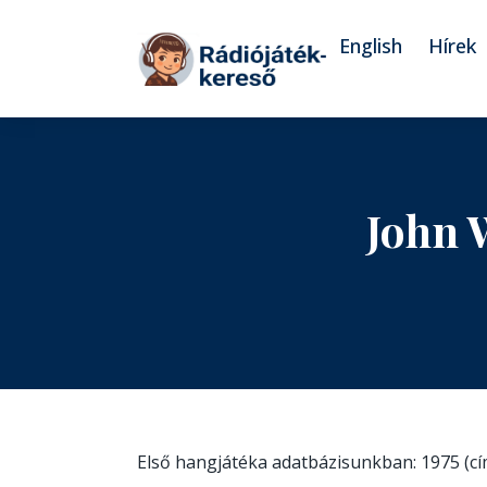
Tovább a navigációhoz
Tovább a tartalomhoz
English
Hírek
John 
Első hangjátéka adatbázisunkban: 1975 (c