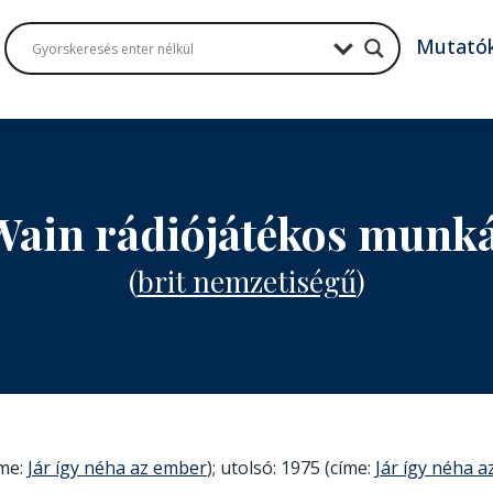
Mutató
Wain rádiójátékos munk
(
brit nemzetiségű
)
íme:
Jár így néha az ember
); utolsó: 1975 (címe:
Jár így néha 