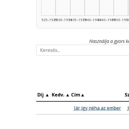
1925–1929
1930–1934
1935–1939
1940–1944
1945–1949
1950–195
1
Használja a gyors k
Díj
▲
Kedv.
▲
Cím
▲
S
Jár így néha az ember