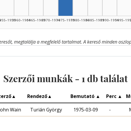
4
955–1959
1960–1964
1965–1969
1970–1974
1975–1979
1980–1984
1985–1989
1990–1994
1995–19
eresőt, megtalálja a megfelelő tartalmat. A kereső minden oszlop 
Szerzői munkák -
1
db találat
zerző
▲
Rendező
▲
Bemutató
▲
Perc
▲
M
John Wain
Turián György
1975-03-09
-