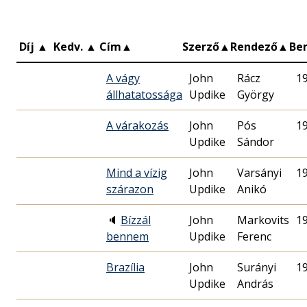
Díj
▲
Kedv.
▲
Cím
▲
Szerző
▲
Rendező
▲
Be
A vágy
John
Rácz
1
állhatatossága
Updike
György
A várakozás
John
Pós
1
Updike
Sándor
Mind a vízig
John
Varsányi
1
szárazon
Updike
Anikó
🔈
Bízzál
John
Markovits
1
bennem
Updike
Ferenc
Brazília
John
Surányi
1
Updike
András