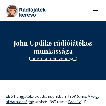
Tovább a navigációhoz
Tovább a tartalomhoz
Menü
John Updike rádiójátékos
munkássága
(
amerikai nemzetiségű
)
Első hangjátéka adatbázisunkban: 1968 (címe:
A vágy
állhatatossága
); utolsó: 1997 (címe:
Brazília
). Ez