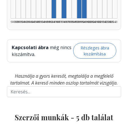
Szerző, 1965–1969: 1
Szerző, 1975–1979: 1
Szerző, 1990–1994: 1
1925–1929
1930–1934
1935–1939
1940–1944
1945–1949
1950–1954
1955–1959
1960–1964
1965–1969
1970–1974
1975–1979
1980–1984
1985–1989
1990–1994
1995–1999
2000–2004
2005–2009
2010–2014
2015–2019
2020–2024
2025–2026
Kapcsolati ábra
még nincs
Részleges ábra
kiszámítása
kiszámítva.
Használja a gyors keresőt, megtalálja a megfelelő
tartalmat. A kereső minden oszlop tartalmát vizsgálja.
Szerzői munkák -
5
db találat