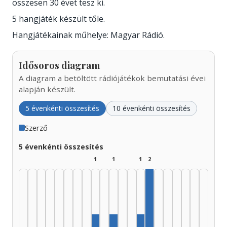
összesen 30 évet tesz ki.
5 hangjáték készült tőle.
Hangjátékainak műhelye: Magyar Rádió.
Idősoros diagram
A diagram a betöltött rádiójátékok bemutatási évei
alapján készült.
5 évenkénti összesítés
10 évenkénti összesítés
Szerző
5 évenkénti összesítés
1
1
1
2
Szerző, 1995–1999: 