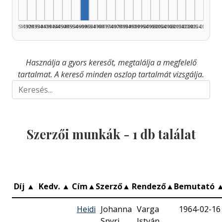
1925–1929
1930–1934
1935–1939
1940–1944
1945–1949
1950–1954
1955–1959
1960–1964
1965–1969
1970–1974
1975–1979
1980–1984
1985–1989
1990–1994
1995–1999
2000–2004
2005–2009
2010–2014
2015–2019
2020–2024
2025–2026
Használja a gyors keresőt, megtalálja a megfelelő
tartalmat. A kereső minden oszlop tartalmát vizsgálja.
Szerzői munkák -
1
db találat
Díj
▲
Kedv.
▲
Cím
▲
Szerző
▲
Rendező
▲
Bemutató
Heidi
Johanna
Varga
1964-02-16
Spyri
István