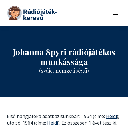
Tovább a navigációhoz
Tovább a tartalomhoz
Menü
Johanna Spyri rádiójátékos
munkássága
(
svájci nemzetiségű
)
Első hangjátéka adatbázisunkban: 1964 (címe:
Heidi
);
utolsó: 1964 (címe:
Heidi
). Ez összesen 1 évet tesz ki.