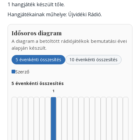
1 hangjáték készült tőle.
Hangjátékainak műhelye: Újvidéki Rádió.
Idősoros diagram
A diagram a betöltött rádiójátékok bemutatási évei
alapján készült.
5 évenkénti összesítés
10 évenkénti összesítés
Szerző
5 évenkénti összesítés
1
Szerző, 1960–1964: 1