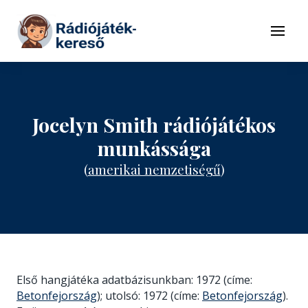
Tovább a navigációhoz
Tovább a tartalomhoz
Menü
Jocelyn Smith rádiójátékos
munkássága
(
amerikai nemzetiségű
)
Első hangjátéka adatbázisunkban: 1972 (címe:
Betonfejország
); utolsó: 1972 (címe:
Betonfejország
).