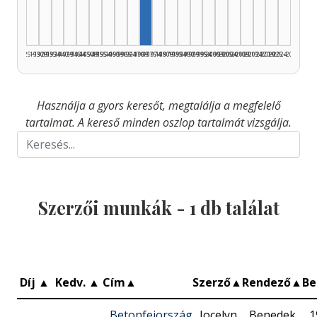
1925–1929
1930–1934
1935–1939
1940–1944
1945–1949
1950–1954
1955–1959
1960–1964
1965–1969
1970–1974
1975–1979
1980–1984
1985–1989
1990–1994
1995–1999
2000–2004
2005–2009
2010–2014
2015–2019
2020–2024
2025–2026
Használja a gyors keresőt, megtalálja a megfelelő
tartalmat. A kereső minden oszlop tartalmát vizsgálja.
Szerzői munkák -
1
db találat
Díj
▲
Kedv.
▲
Cím
▲
Szerző
▲
Rendező
▲
B
Betonfejország
Jocelyn
Benedek
1