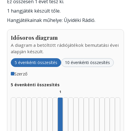
Ez összesen 1 évet tesz ki.
1 hangjáték készült tőle.
Hangjátékainak műhelye: Újvidéki Rádió.
Idősoros diagram
A diagram a betöltött rádiójátékok bemutatási évei
alapján készült.
5 évenkénti összesítés
10 évenkénti összesítés
Szerző
5 évenkénti összesítés
1
Szerző, 1970–1974: 1