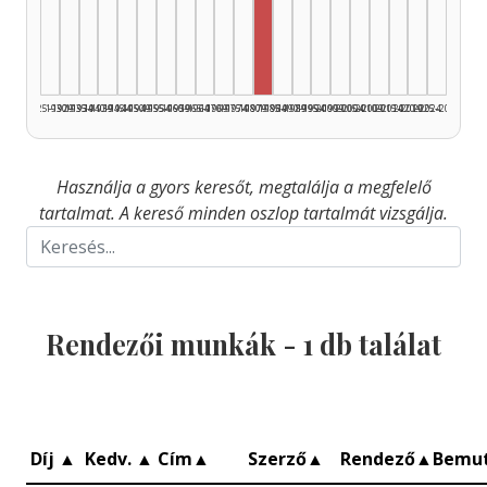
Rendező, 1980–1984: 1
1925–1929
1930–1934
1935–1939
1940–1944
1945–1949
1950–1954
1955–1959
1960–1964
1965–1969
1970–1974
1975–1979
1980–1984
1985–1989
1990–1994
1995–1999
2000–2004
2005–2009
2010–2014
2015–2019
2020–2024
2025–2026
Használja a gyors keresőt, megtalálja a megfelelő
tartalmat. A kereső minden oszlop tartalmát vizsgálja.
Rendezői munkák -
1
db találat
Díj
▲
Kedv.
▲
Cím
▲
Szerző
▲
Rendező
▲
Bemu