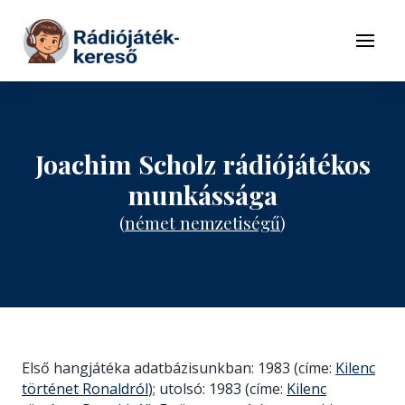
Tovább a navigációhoz
Tovább a tartalomhoz
Menü
Joachim Scholz rádiójátékos
munkássága
(
német nemzetiségű
)
Első hangjátéka adatbázisunkban: 1983 (címe:
Kilenc
történet Ronaldról
); utolsó: 1983 (címe:
Kilenc