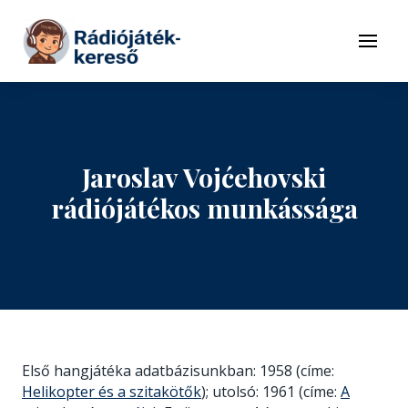
Tovább a navigációhoz
Tovább a tartalomhoz
Menü
Jaroslav Vojćehovski
rádiójátékos munkássága
Első hangjátéka adatbázisunkban: 1958 (címe:
Helikopter és a szitakötők
); utolsó: 1961 (címe:
A