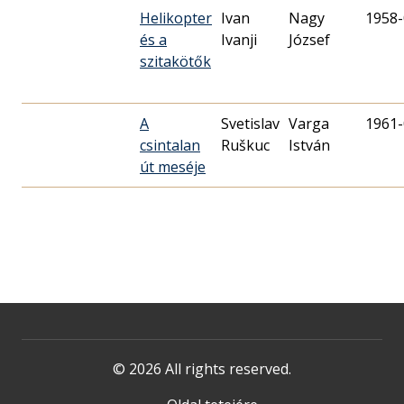
Helikopter
Ivan
Nagy
1958-
és a
Ivanji
József
szitakötők
A
Svetislav
Varga
1961-
csintalan
Ruškuc
István
út meséje
© 2026 All rights reserved.