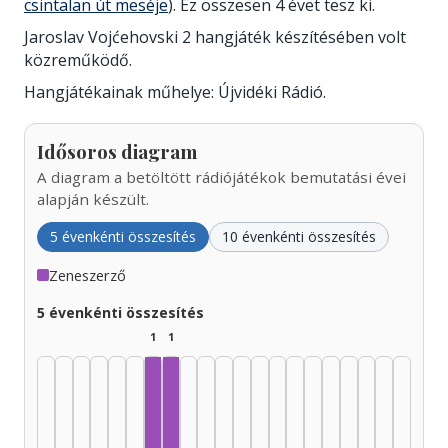
csintalan út meséje
). Ez összesen 4 évet tesz ki.
Jaroslav Vojćehovski 2 hangjáték készítésében volt
közreműködő.
Hangjátékainak műhelye: Újvidéki Rádió.
Idősoros diagram
A diagram a betöltött rádiójátékok bemutatási évei
alapján készült.
5 évenkénti összesítés
10 évenkénti összesítés
Zeneszerző
5 évenkénti összesítés
1
1