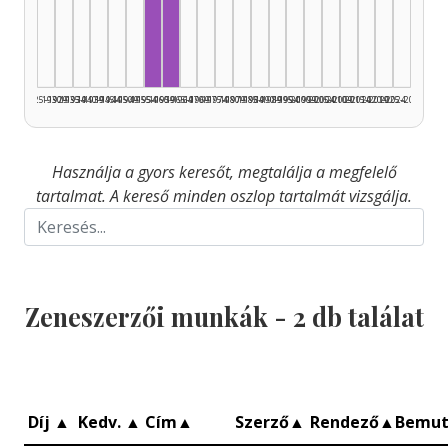
Zeneszerző, 1955–1959: 1
Zeneszerző, 1960–1964: 1
1925–1929
1930–1934
1935–1939
1940–1944
1945–1949
1950–1954
1955–1959
1960–1964
1965–1969
1970–1974
1975–1979
1980–1984
1985–1989
1990–1994
1995–1999
2000–2004
2005–2009
2010–2014
2015–2019
2020–2024
2025–2026
Használja a gyors keresőt, megtalálja a megfelelő
tartalmat. A kereső minden oszlop tartalmát vizsgálja.
Zeneszerzői munkák -
2
db találat
Díj
▲
Kedv.
▲
Cím
▲
Szerző
▲
Rendező
▲
Bemu