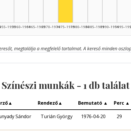
4
955–1959
1960–1964
1965–1969
1970–1974
1975–1979
1980–1984
1985–1989
1990–1994
1995–19
eresőt, megtalálja a megfelelő tartalmat. A kereső minden oszlop 
Színészi munkák -
1
db találat
rző
▲
Rendező
▲
Bemutató
▲
Perc
▲
unyady Sándor
Turián György
1976-04-20
29