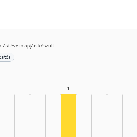
ási évei alapján készült.
esítés
1
Színész, 1975–1979: 1