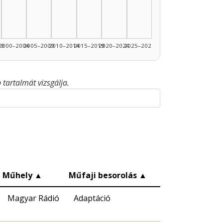
99
2000–2004
2005–2009
2010–2014
2015–2019
2020–2024
2025–2026
tartalmát vizsgálja.
Műhely
▲
Műfaji besorolás
▲
Magyar Rádió
Adaptáció