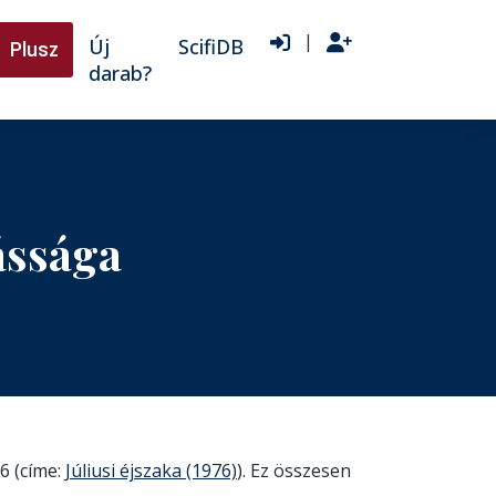
|
Új
ScifiDB
Plusz
darab?
ássága
6 (címe:
Júliusi éjszaka (1976)
). Ez összesen