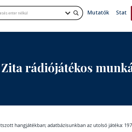
Mutatók
Stat
 Zita rádiójátékos munk
játszott hangjátékban; adatbázisunkban az utolsó játéka: 197