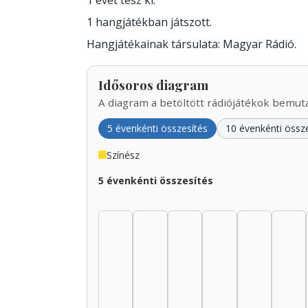
1 évet tesz ki.
1 hangjátékban játszott.
Hangjátékainak társulata: Magyar Rádió.
Idősoros diagram
A diagram a betöltött rádiójátékok bemutat
5 évenkénti összesítés
10 évenkénti össz
Színész
5 évenkénti összesítés