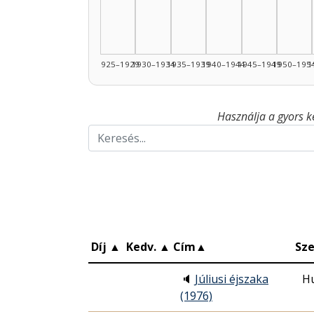
1925–1929
1930–1934
1935–1939
1940–1944
1945–1949
1950–195
1
Használja a gyors k
Díj
▲
Kedv.
▲
Cím
▲
Sze
🔈
Júliusi éjszaka
H
(1976)