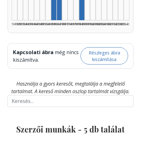
Szerző, 1960–1964: 1
Szerző, 1965–1969: 1
1925–1929
1930–1934
1935–1939
1940–1944
1945–1949
1950–1954
1955–1959
1960–1964
1965–1969
1970–1974
1975–1979
1980–1984
1985–1989
1990–1994
1995–1999
2000–2004
2005–2009
2010–2014
2015–2019
2020–2024
2025–2026
Kapcsolati ábra
még nincs
Részleges ábra
kiszámítása
kiszámítva.
Használja a gyors keresőt, megtalálja a megfelelő
tartalmat. A kereső minden oszlop tartalmát vizsgálja.
Szerzői munkák -
5
db találat