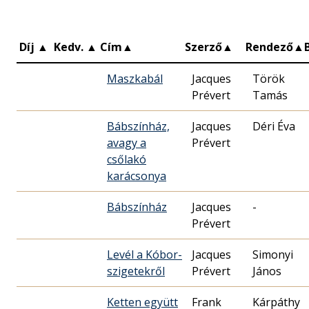
Díj
▲
Kedv.
▲
Cím
▲
Szerző
▲
Rendező
▲
Maszkabál
Jacques
Török
Prévert
Tamás
Bábszínház,
Jacques
Déri Éva
avagy a
Prévert
csőlakó
karácsonya
Bábszínház
Jacques
-
Prévert
Levél a Kóbor-
Jacques
Simonyi
szigetekről
Prévert
János
Ketten együtt
Frank
Kárpáthy