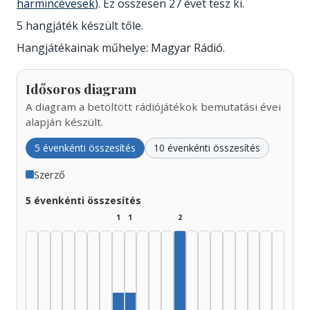
harmincévesek
). Ez összesen 27 évet tesz ki.
5 hangjáték készült tőle.
Hangjátékainak műhelye: Magyar Rádió.
Idősoros diagram
A diagram a betöltött rádiójátékok bemutatási évei
alapján készült.
5 évenkénti összesítés
10 évenkénti összesítés
Szerző
5 évenkénti összesítés
1
1
2
Szerző, 1985–1989: 2