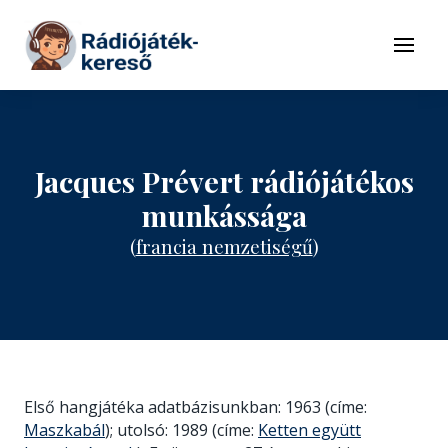
Tovább a navigációhoz
Tovább a tartalomhoz
Menü
Jacques Prévert rádiójátékos
munkássága
(
francia nemzetiségű
)
Első hangjátéka adatbázisunkban: 1963 (címe:
Maszkabál
); utolsó: 1989 (címe:
Ketten együtt