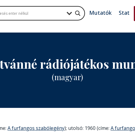
Mutatók
Stat
stvánné rádiójátékos m
(magyar)
íme:
A furfangos szabólegény
); utolsó: 1960 (címe:
A furfang