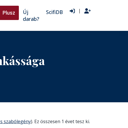
|
Új
ScifiDB
Plusz
darab?
unkássága
os szabólegény
). Ez összesen 1 évet tesz ki.