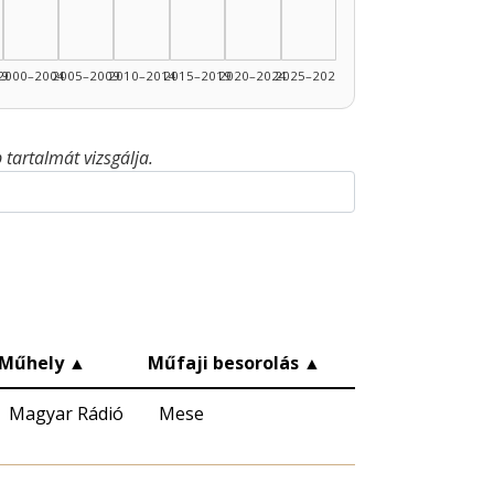
99
2000–2004
2005–2009
2010–2014
2015–2019
2020–2024
2025–2026
tartalmát vizsgálja.
Műhely
▲
Műfaji besorolás
▲
Magyar Rádió
Mese