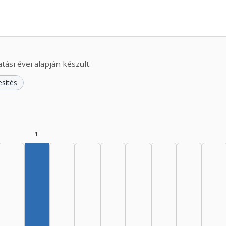
ási évei alapján készült.
esítés
1
Szerző, 1960–1964: 1