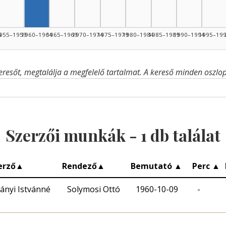
4
955–1959
1960–1964
1965–1969
1970–1974
1975–1979
1980–1984
1985–1989
1990–1994
1995–19
eresőt, megtalálja a megfelelő tartalmat. A kereső minden oszlop 
Szerzői munkák -
1
db találat
erző
▲
Rendező
▲
Bemutató
▲
Perc
▲
ványi Istvánné
Solymosi Ottó
1960-10-09
-