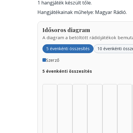
1 hangjáték készült tőle.
Hangjátékainak műhelye: Magyar Rádió.
Idősoros diagram
A diagram a betöltött rádiójátékok bemutat
5 évenkénti összesítés
10 évenkénti össz
Szerző
5 évenkénti összesítés