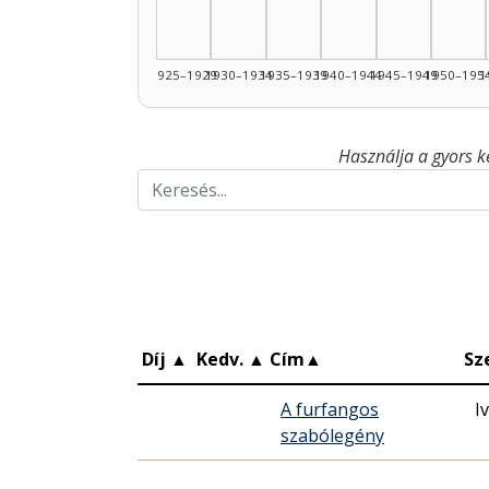
1925–1929
1930–1934
1935–1939
1940–1944
1945–1949
1950–195
1
Használja a gyors k
Díj
▲
Kedv.
▲
Cím
▲
Sz
A furfangos
I
szabólegény