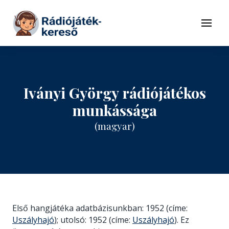
Tovább a navigációhoz
Tovább a tartalomhoz
Menü
Iványi György rádiójátékos
munkássága
(magyar)
Első hangjátéka adatbázisunkban: 1952 (címe:
Uszályhajó
); utolsó: 1952 (címe:
Uszályhajó
). Ez