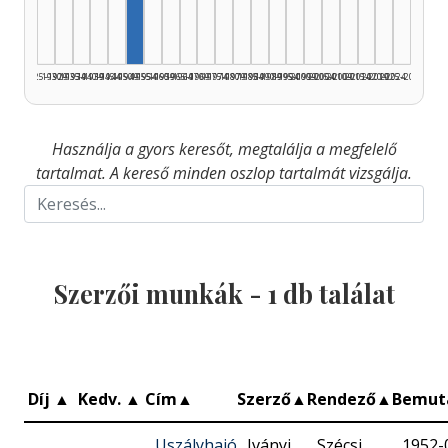
1925–1929
1930–1934
1935–1939
1940–1944
1945–1949
1950–1954
1955–1959
1960–1964
1965–1969
1970–1974
1975–1979
1980–1984
1985–1989
1990–1994
1995–1999
2000–2004
2005–2009
2010–2014
2015–2019
2020–2024
2025–2026
Használja a gyors keresőt, megtalálja a megfelelő
tartalmat. A kereső minden oszlop tartalmát vizsgálja.
Szerzői munkák -
1
db találat
Díj
▲
Kedv.
▲
Cím
▲
Szerző
▲
Rendező
▲
Bemut
Uszályhajó
Iványi
Szécsi
1952-