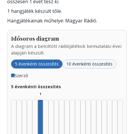
összesen 1 évet tesz ki.
1 hangjáték készült tőle.
Hangjátékainak műhelye: Magyar Rádió.
Idősoros diagram
A diagram a betöltött rádiójátékok bemutatási évei
alapján készült.
5 évenkénti összesítés
10 évenkénti összesítés
Szerző
5 évenkénti összesítés
1
Szerző, 1950–1954: 1