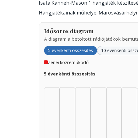
Isata Kanneh-Mason 1 hangjáték készítés
Hangjátékainak műhelye: Marosvásárhelyi 
Idősoros diagram
A diagram a betöltött rádiójátékok bemutat
5 évenkénti összesítés
10 évenkénti össz
Zenei közreműködő
5 évenkénti összesítés