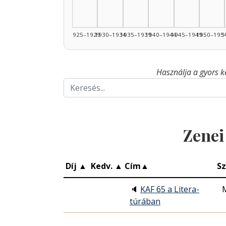
1925–1929
1930–1934
1935–1939
1940–1944
1945–1949
1950–195
1
Használja a gyors k
Zenei
Díj
▲
Kedv.
▲
Cím
▲
Sz
🔈
KAF 65 a Litera-
túrában