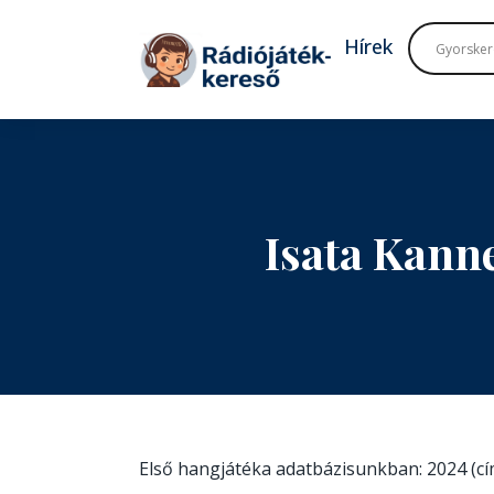
Tovább a navigációhoz
Tovább a tartalomhoz
Hírek
Isata Kann
Első hangjátéka adatbázisunkban: 2024 (c