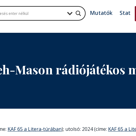
Mutatók
Stat
eh-Mason rádiójátékos
íme:
KAF 65 a Litera-túrában
); utolsó: 2024 (címe:
KAF 65 a Li