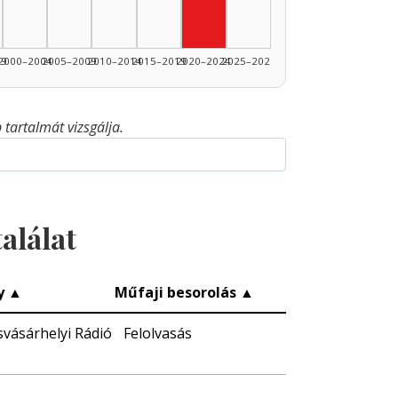
99
2000–2004
2005–2009
2010–2014
2015–2019
2020–2024
2025–2026
tartalmát vizsgálja.
alálat
y
▲
Műfaji besorolás
▲
vásárhelyi Rádió
Felolvasás