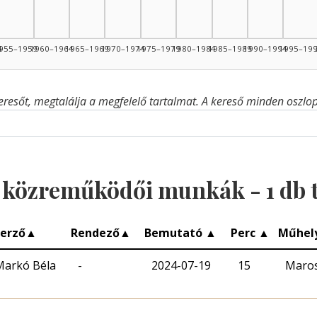
4
955–1959
1960–1964
1965–1969
1970–1974
1975–1979
1980–1984
1985–1989
1990–1994
1995–19
eresőt, megtalálja a megfelelő tartalmat. A kereső minden oszlop 
 közreműködői munkák -
1
db t
erző
▲
Rendező
▲
Bemutató
▲
Perc
▲
Műhel
Markó Béla
-
2024-07-19
15
Maros