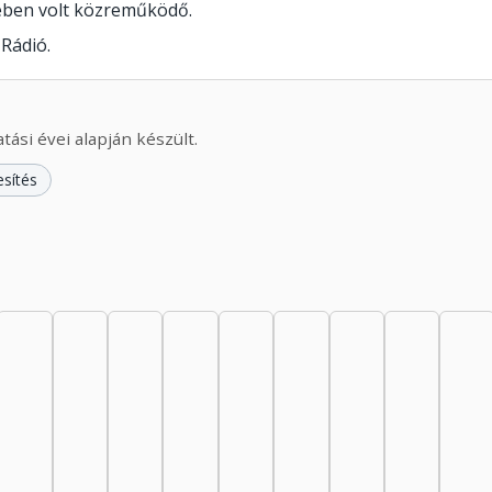
ében volt közreműködő.
Rádió.
ási évei alapján készült.
esítés