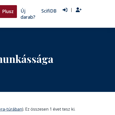
|
Új
ScifiDB
Plusz
darab?
 munkássága
tera-túrában
). Ez összesen 1 évet tesz ki.