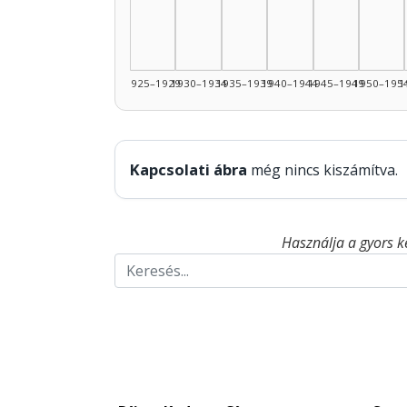
1925–1929
1930–1934
1935–1939
1940–1944
1945–1949
1950–195
1
Kapcsolati ábra
még nincs kiszámítva.
Használja a gyors k