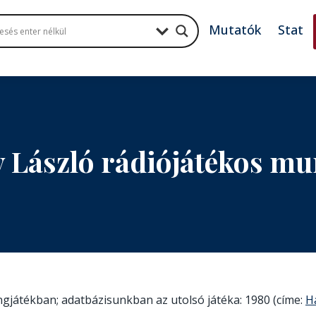
Mutatók
Stat
aky László rádiójátékos m
angjátékban; adatbázisunkban az utolsó játéka: 1980 (címe:
H