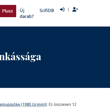
|
Új
ScifiDB
Plusz
darab?
unkássága
amupipőke (1980 Grimm)
). Ez összesen 12