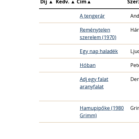
Díj
▲
Kedv.
▲
Cím
▲
Szer
A tengerár
And
Reménytelen
Hár
szerelem (1970)
Egy nap haladék
Lju
Hóban
Pet
Adj egy falat
Der
aranyfalat
Hamupipőke (1980
Gri
Grimm)