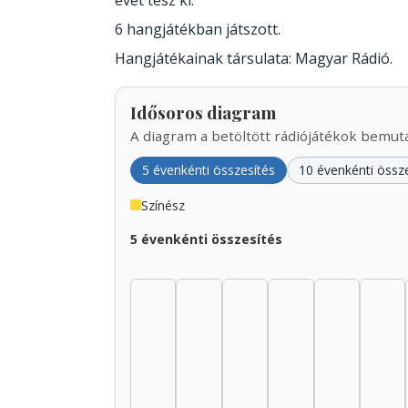
évet tesz ki.
6 hangjátékban játszott.
Hangjátékainak társulata: Magyar Rádió.
Idősoros diagram
A diagram a betöltött rádiójátékok bemutat
5 évenkénti összesítés
10 évenkénti össz
Színész
5 évenkénti összesítés