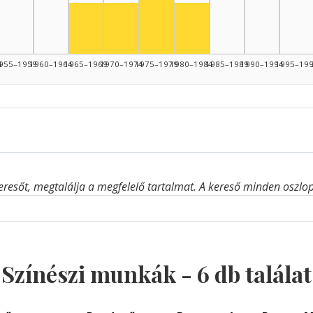
Színész, 1965–1969: 1
Színész, 1970–1974: 1
Színész, 1980–1984: 1
4
955–1959
1960–1964
1965–1969
1970–1974
1975–1979
1980–1984
1985–1989
1990–1994
1995–19
eresőt, megtalálja a megfelelő tartalmat. A kereső minden oszlop 
Színészi munkák -
6
db találat