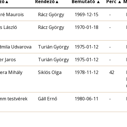
ző
▲
Rendező
▲
Bemutató
▲
Perc
▲
M
ré Maurois
Rácz György
1969-12-15
-
s László
Rácz György
1970-01-18
-
dmila Udvarova
Turián György
1975-01-12
-
er Jaros
Turián György
1975-01-12
-
era Mihály
Siklós Olga
1978-11-12
42
mm testvérek
Gáll Ernő
1980-06-11
-