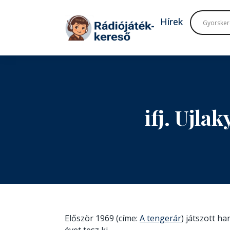
Tovább a navigációhoz
Tovább a tartalomhoz
Hírek
ifj. Ujl
Először 1969 (címe:
A tengerár
) játszott h