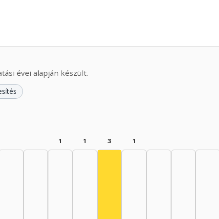
ási évei alapján készült.
esítés
1
1
3
1
Színész, 1975–1979: 3