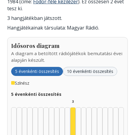
1984 (címe:
Fodor-féle kézilézer
). Ez összesen 2 évet
tesz ki.
3 hangjátékban játszott.
Hangjátékainak társulata: Magyar Rádió.
Idősoros diagram
A diagram a betöltött rádiójátékok bemutatási évei
alapján készült.
5 évenkénti összesítés
10 évenkénti összesítés
Színész
5 évenkénti összesítés
3