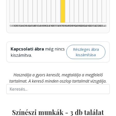
Színész, 1980–1984: 3
1925–1929
1930–1934
1935–1939
1940–1944
1945–1949
1950–1954
1955–1959
1960–1964
1965–1969
1970–1974
1975–1979
1980–1984
1985–1989
1990–1994
1995–1999
2000–2004
2005–2009
2010–2014
2015–2019
2020–2024
2025–2026
Kapcsolati ábra
még nincs
Részleges ábra
kiszámítása
kiszámítva.
Használja a gyors keresőt, megtalálja a megfelelő
tartalmat. A kereső minden oszlop tartalmát vizsgálja.
Színészi munkák -
3
db találat