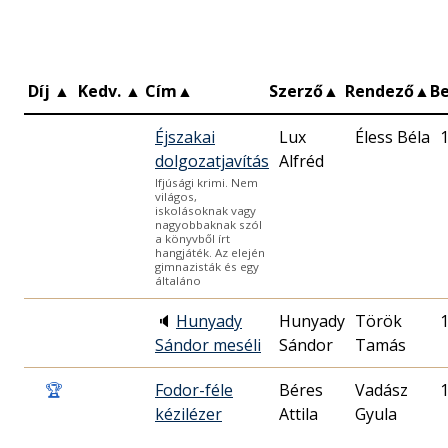
Díj
▲
Kedv.
▲
Cím
▲
Szerző
▲
Rendező
▲
B
Éjszakai
Lux
Éless Béla
dolgozatjavítás
Alfréd
Ifjúsági krimi. Nem
világos,
iskolásoknak vagy
nagyobbaknak szól
a könyvből írt
hangjáték. Az elején
gimnazisták és egy
általáno
🔈
Hunyady
Hunyady
Török
Sándor meséli
Sándor
Tamás
🏆
Fodor-féle
Béres
Vadász
kézilézer
Attila
Gyula