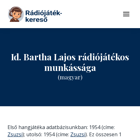
Tovább a navigációhoz
Tovább a tartalomhoz
Menü
Id. Bartha Lajos rádiójátékos
munkássága
(magyar)
Első hangjátéka adatbázisunkban: 1954 (címe:
Zsuzsi
); utolsó: 1954 (címe:
Zsuzsi
). Ez összesen 1