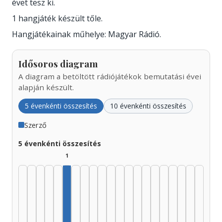
évet tesz ki.
1 hangjáték készült tőle.
Hangjátékainak műhelye: Magyar Rádió.
Idősoros diagram
A diagram a betöltött rádiójátékok bemutatási évei
alapján készült.
5 évenkénti összesítés
10 évenkénti összesítés
Szerző
5 évenkénti összesítés
1
Szerző, 1950–1954: 1