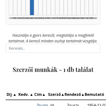
1925–1929
1930–1934
1935–1939
1940–1944
1945–1949
1950–1954
1955–1959
1960–1964
1965–1969
1970–1974
1975–1979
1980–1984
1985–1989
1990–1994
1995–1999
2000–2004
2005–2009
2010–2014
2015–2019
2020–2024
2025–2026
Használja a gyors keresőt, megtalálja a megfelelő
tartalmat. A kereső minden oszlop tartalmát vizsgálja.
Szerzői munkák -
1
db találat
Díj
▲
Kedv.
▲
Cím
▲
Szerző
▲
Rendező
▲
Bemutató
Zsuzsi
Id.
Zsurzs
1954-11-0