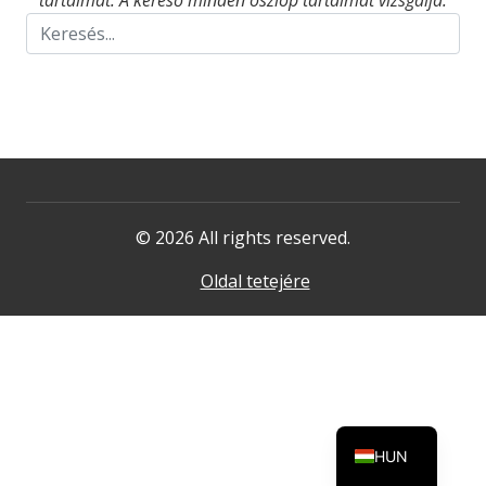
tartalmat. A kereső minden oszlop tartalmát vizsgálja.
© 2026 All rights reserved.
Oldal tetejére
HUN