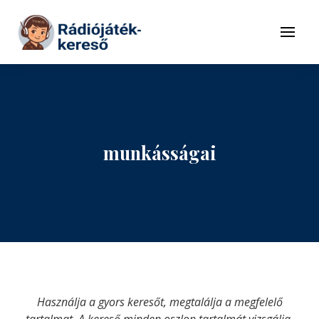
Tovább a navigációhoz
Tovább a tartalomhoz
Menü
munkásságai
Használja a gyors keresőt, megtalálja a megfelelő