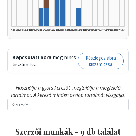
Rádióra alkalmazó, 1955–1959: 1
Szerző, 1965–1969: 3
Szerző, 1970–1974: 3
Szerző, 1950–1954: 1
Szerző, 1955–1959: 1
Szerző, 1985–1989: 1
1925–1929
1930–1934
1935–1939
1940–1944
1945–1949
1950–1954
1955–1959
1960–1964
1965–1969
1970–1974
1975–1979
1980–1984
1985–1989
1990–1994
1995–1999
2000–2004
2005–2009
2010–2014
2015–2019
2020–2024
2025–2026
Kapcsolati ábra
még nincs
Részleges ábra
kiszámítása
kiszámítva.
Használja a gyors keresőt, megtalálja a megfelelő
tartalmat. A kereső minden oszlop tartalmát vizsgálja.
Szerzői munkák -
9
db találat