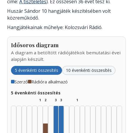
címe:
A tiszteletes
). Ez összesen 36 évet tesz ki.
Huszár Sándor 10 hangjáték készítésében volt
közreműködő.
Hangjátékainak műhelye: Kolozsvári Rádió.
Idősoros diagram
A diagram a betöltött rádiójátékok bemutatási évei
alapján készült.
5 évenkénti összesítés
10 évenkénti összesítés
Szerző
Rádióra alkalmazó
5 évenkénti összesítés
1
2
3
3
1