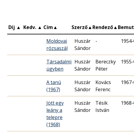
Díj
▲
Kedv.
▲
Cím
▲
Szerző
▲
Rendező
▲
Bemut
Moldovai
Huszár
-
1954-
rózsaszál
Sándor
Társadalmi
Huszár
Bereczky
1955-
ügyben
Sándor
Péter
A tanú
Huszár
Kovács
1967-
(1967)
Sándor
Ferenc
Jött egy
Huszár
Tésik
1968-
leány a
Sándor
István
telepre
(1968)