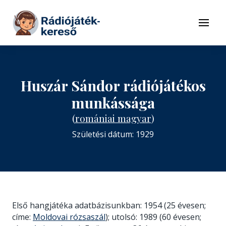
Tovább a navigációhoz
Tovább a tartalomhoz
Menü
Huszár Sándor rádiójátékos
munkássága
(
romániai magyar
)
Születési dátum: 1929
Első hangjátéka adatbázisunkban: 1954 (25 évesen;
címe:
Moldovai rózsaszál
); utolsó: 1989 (60 évesen;