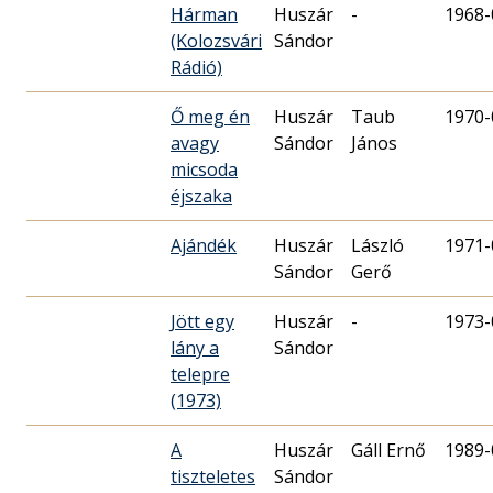
Hárman
Huszár
-
1968-
(Kolozsvári
Sándor
Rádió)
Ő meg én
Huszár
Taub
1970-
avagy
Sándor
János
micsoda
éjszaka
Ajándék
Huszár
László
1971-
Sándor
Gerő
Jött egy
Huszár
-
1973-
lány a
Sándor
telepre
(1973)
A
Huszár
Gáll Ernő
1989-
tiszteletes
Sándor