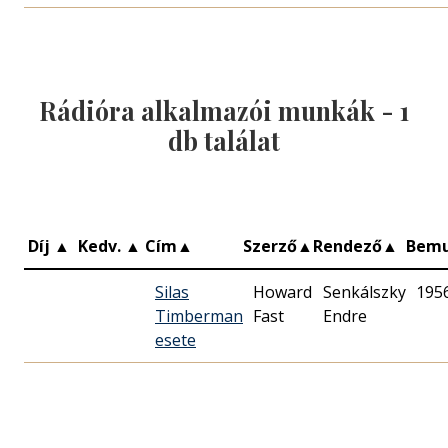
Rádióra alkalmazói munkák -
1
db találat
Díj
▲
Kedv.
▲
Cím
▲
Szerző
▲
Rendező
▲
Bem
Silas
Howard
Senkálszky
195
Timberman
Fast
Endre
esete