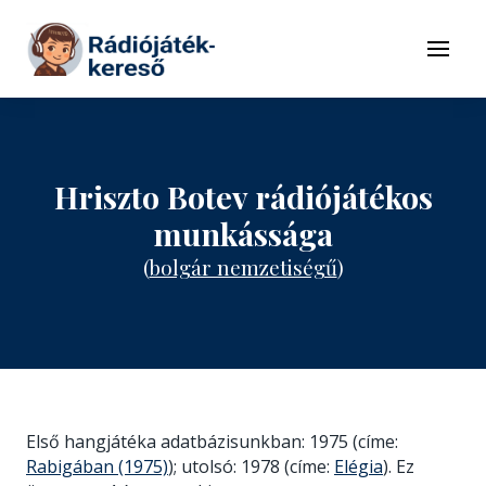
Tovább a navigációhoz
Tovább a tartalomhoz
Menü
Hriszto Botev rádiójátékos
munkássága
(
bolgár nemzetiségű
)
Első hangjátéka adatbázisunkban: 1975 (címe:
Rabigában (1975)
); utolsó: 1978 (címe:
Elégia
). Ez