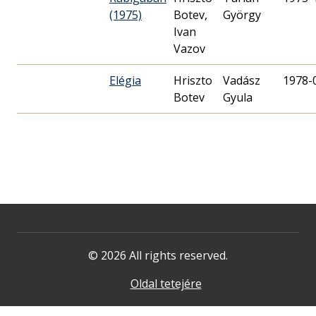
(1975)
Botev,
György
Ivan
Vazov
Elégia
Hriszto
Vadász
1978-
Botev
Gyula
© 2026 All rights reserved.
Oldal tetejére