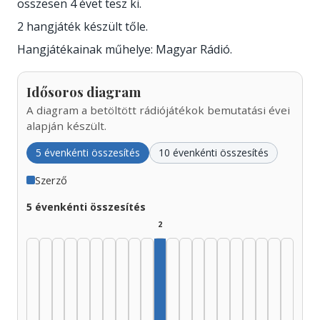
összesen 4 évet tesz ki.
2 hangjáték készült tőle.
Hangjátékainak műhelye: Magyar Rádió.
Idősoros diagram
A diagram a betöltött rádiójátékok bemutatási évei
alapján készült.
5 évenkénti összesítés
10 évenkénti összesítés
Szerző
5 évenkénti összesítés
2
Szerző, 1975–1979: 2