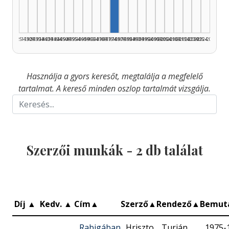
1925–1929
1930–1934
1935–1939
1940–1944
1945–1949
1950–1954
1955–1959
1960–1964
1965–1969
1970–1974
1975–1979
1980–1984
1985–1989
1990–1994
1995–1999
2000–2004
2005–2009
2010–2014
2015–2019
2020–2024
2025–2026
Használja a gyors keresőt, megtalálja a megfelelő
tartalmat. A kereső minden oszlop tartalmát vizsgálja.
Szerzői munkák -
2
db találat
Díj
▲
Kedv.
▲
Cím
▲
Szerző
▲
Rendező
▲
Bemut
Rabigában
Hriszto
Turián
1975-