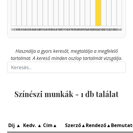
Színész, 2005–2
1925–1929
1930–1934
1935–1939
1940–1944
1945–1949
1950–1954
1955–1959
1960–1964
1965–1969
1970–1974
1975–1979
1980–1984
1985–1989
1990–1994
1995–1999
2000–2004
2005–2009
2010–2014
2015–2019
2020–2024
2025–2026
Használja a gyors keresőt, megtalálja a megfelelő
tartalmat. A kereső minden oszlop tartalmát vizsgálja.
Színészi munkák -
1
db találat
Díj
▲
Kedv.
▲
Cím
▲
Szerző
▲
Rendező
▲
Bemuta