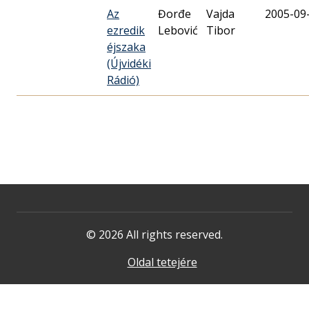
Az
Đorđe
Vajda
2005-09
ezredik
Lebović
Tibor
éjszaka
(Újvidéki
Rádió)
© 2026 All rights reserved.
Oldal tetejére