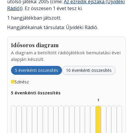
utolsó játéka: 2005 (címe:
Az ezredik éjszaka (Újvidéki
Rádió)
). Ez összesen 1 évet tesz ki.
1 hangjátékban játszott.
Hangjátékainak társulata: Újvidéki Rádió.
Idősoros diagram
A diagram a betöltött rádiójátékok bemutatási évei
alapján készült.
5 évenkénti összesítés
10 évenkénti összesítés
Színész
5 évenkénti összesítés
1