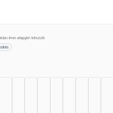
ási évei alapján készült.
esítés