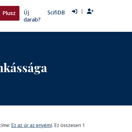
|
Új
ScifiDB
Plusz
darab?
nkássága
(címe:
Ez az úr az enyém
). Ez összesen 1