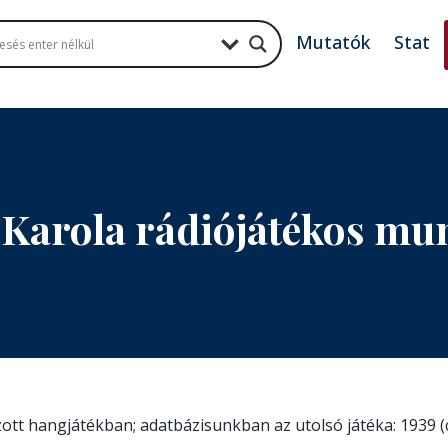
Mutatók
Stat
 Karola rádiójátékos mu
szott hangjátékban; adatbázisunkban az utolsó játéka: 1939 