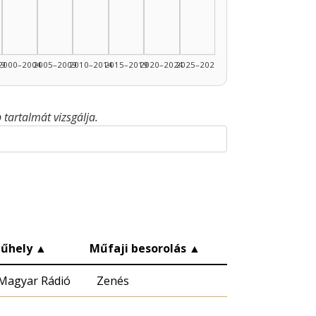
99
2000–2004
2005–2009
2010–2014
2015–2019
2020–2024
2025–2026
tartalmát vizsgálja.
űhely
▲
Műfaji besorolás
▲
Magyar Rádió
Zenés