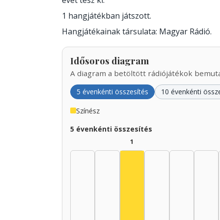
évet tesz ki.
1 hangjátékban játszott.
Hangjátékainak társulata: Magyar Rádió.
Idősoros diagram
A diagram a betöltött rádiójátékok bemutat
5 évenkénti összesítés
10 évenkénti össz
Színész
5 évenkénti összesítés
1
Színész, 1935–1939: 1