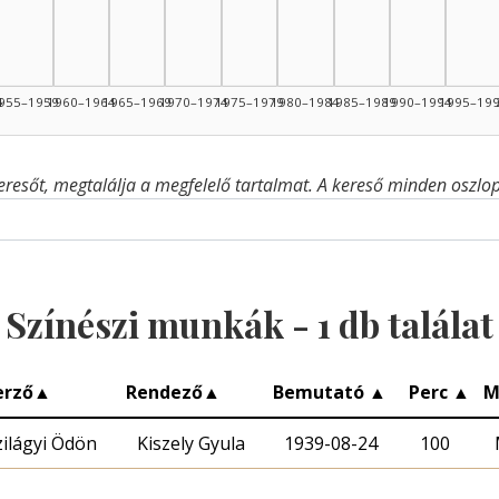
4
955–1959
1960–1964
1965–1969
1970–1974
1975–1979
1980–1984
1985–1989
1990–1994
1995–19
eresőt, megtalálja a megfelelő tartalmat. A kereső minden oszlop 
Színészi munkák -
1
db találat
erző
▲
Rendező
▲
Bemutató
▲
Perc
▲
M
zilágyi Ödön
Kiszely Gyula
1939-08-24
100