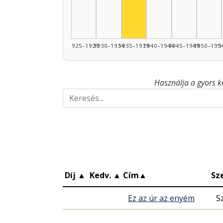
1925–1929
1930–1934
1935–1939
1940–1944
1945–1949
1950–195
1
Használja a gyors k
Díj
▲
Kedv.
▲
Cím
▲
Sz
Ez az úr az enyém
S