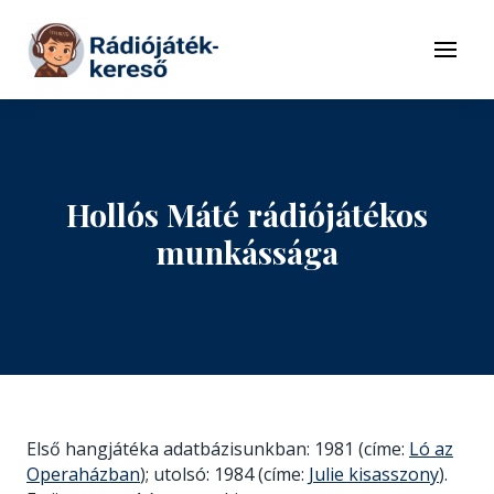
Tovább a navigációhoz
Tovább a tartalomhoz
Menü
Hollós Máté rádiójátékos
munkássága
Első hangjátéka adatbázisunkban: 1981 (címe:
Ló az
Operaházban
); utolsó: 1984 (címe:
Julie kisasszony
).