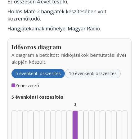
Ez összesen 4 évet tesz ki.
Hollós Máté 2 hangjáték készítésében volt
közreműködő.
Hangjátékainak műhelye: Magyar Rádió.
Idősoros diagram
A diagram a betöltött rádiójátékok bemutatási évei
alapján készült.
5 évenkénti összesítés
10 évenkénti összesítés
Zeneszerző
5 évenkénti összesítés
2