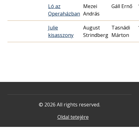
Ló az
Mezei
Gáll Ernő
Operaházban
András
Julie
August
Tasnádi
kisasszony
Strindberg
Márton
© 2026 All rights reserved.
Oldal tetejére