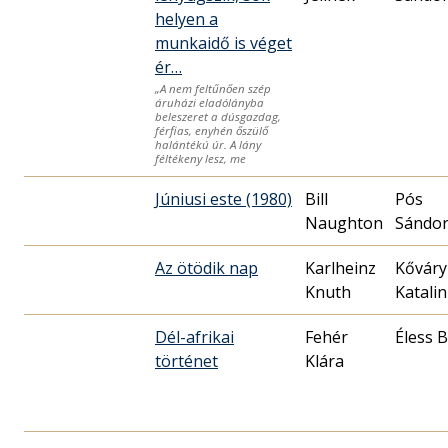
helyen a
munkaidő is véget
ér…
„A nem feltűnően szép
áruházi eladólányba
beleszeret a dúsgazdag,
férfias, enyhén őszülő
halántékú úr. A lány
féltékeny lesz, me
Júniusi este (1980)
Bill
Pós
Naughton
Sándo
Az ötödik nap
Karlheinz
Kőváry
Knuth
Katalin
Dél-afrikai
Fehér
Éless B
történet
Klára