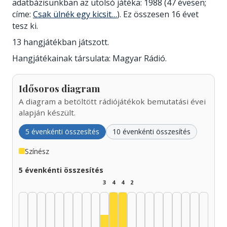
adatbázisunkban az utolsó játéka: 1988 (47 évesen;
címe:
Csak ülnék egy kicsit…
). Ez összesen 16 évet
tesz ki.
13 hangjátékban játszott.
Hangjátékainak társulata: Magyar Rádió.
Idősoros diagram
A diagram a betöltött rádiójátékok bemutatási évei
alapján készült.
5 évenkénti összesítés
10 évenkénti összesítés
Színész
5 évenkénti összesítés
3
4
4
2