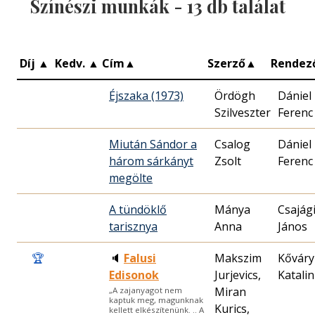
Színészi munkák -
13
db találat
Díj
▲
Kedv.
▲
Cím
▲
Szerző
▲
Rendez
Éjszaka (1973)
Ördögh
Dániel
Szilveszter
Ferenc
Miután Sándor a
Csalog
Dániel
három sárkányt
Zsolt
Ferenc
megölte
A tündöklő
Mánya
Csajág
tarisznya
Anna
János
🏆
🔈
Falusi
Makszim
Kőváry
Edisonok
Jurjevics,
Katalin
Miran
„A zajanyagot nem
kaptuk meg, magunknak
Kurics,
kellett elkészítenünk. .. A