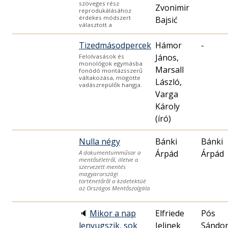
szöveges rész
Zvonimir
reprodukálásához
érdekes módszert
Bajsić
választott a
Tizedmásodpercek
Hámor
-
János,
Felolvasások és
monológok egymásba
Marsall
fonódó montázsszerű
váltakozása, mögötte
László,
vadászrepülők hangja.
Varga
Károly
(író)
Nulla négy
Bánki
Bánki
Árpád
Árpád
A dokumentumműsor a
mentőséletről, illetve a
szervezett mentés
magyarországi
történetőről a kzdetektúé
az Országos Mentőszolgála
🔈
Mikor a nap
Elfriede
Pós
lenyugszik, sok
Jelinek
Sándo