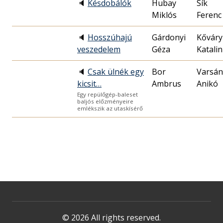
🔈
Késdobálók
Hubay
Sík
Miklós
Ferenc
🔈
Hosszúhajú
Gárdonyi
Kőváry
veszedelem
Géza
Katalin
🔈
Csak ülnék egy
Bor
Varsán
kicsit…
Ambrus
Anikó
Egy repülőgép-baleset
baljós előzményeire
emlékszik az utaskísérő
© 2026 All rights reserved.