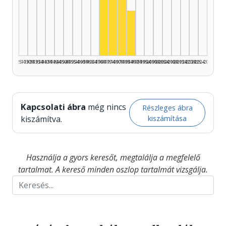
Színész, 1975–1979: 4
Színész, 1980–1984: 4
Színész, 1970–1974: 3
Színész, 1985–1989: 2
1925–1929
1930–1934
1935–1939
1940–1944
1945–1949
1950–1954
1955–1959
1960–1964
1965–1969
1970–1974
1975–1979
1980–1984
1985–1989
1990–1994
1995–1999
2000–2004
2005–2009
2010–2014
2015–2019
2020–2024
2025–2026
Kapcsolati ábra
még nincs
Részleges ábra
kiszámítása
kiszámítva.
Használja a gyors keresőt, megtalálja a megfelelő
tartalmat. A kereső minden oszlop tartalmát vizsgálja.