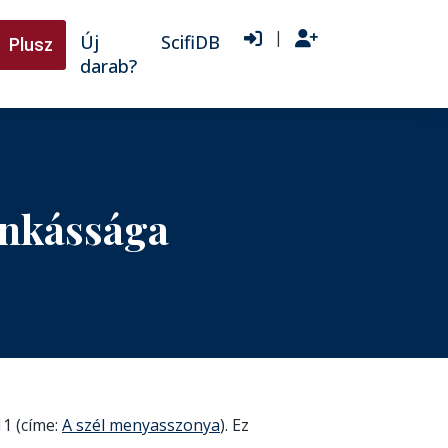
|
Új
ScifiDB
Plusz
darab?
nkássága
11 (címe:
A szél menyasszonya
). Ez