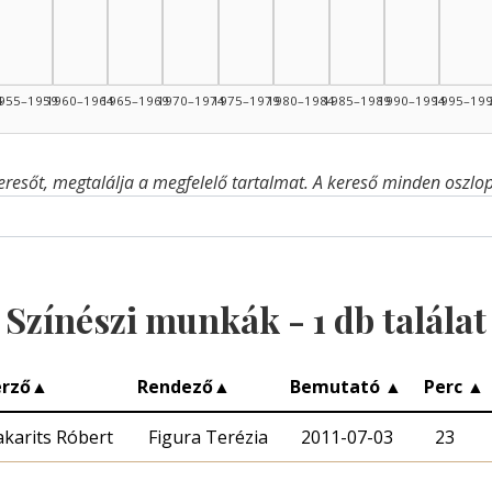
4
955–1959
1960–1964
1965–1969
1970–1974
1975–1979
1980–1984
1985–1989
1990–1994
1995–19
eresőt, megtalálja a megfelelő tartalmat. A kereső minden oszlop 
Színészi munkák -
1
db találat
erző
▲
Rendező
▲
Bemutató
▲
Perc
▲
karits Róbert
Figura Terézia
2011-07-03
23