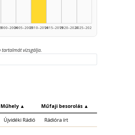
99
2000–2004
2005–2009
2010–2014
2015–2019
2020–2024
2025–2026
tartalmát vizsgálja.
Műhely
▲
Műfaji besorolás
▲
Újvidéki Rádió
Rádióra írt