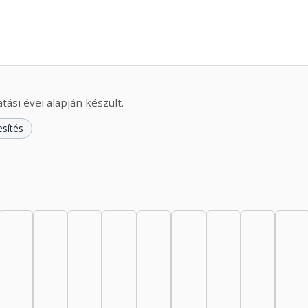
ási évei alapján készült.
esítés