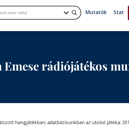
Mutatók
Stat
 Emese rádiójátékos mu
játszott hangjátékban; adatbázisunkban az utolsó játéka: 20