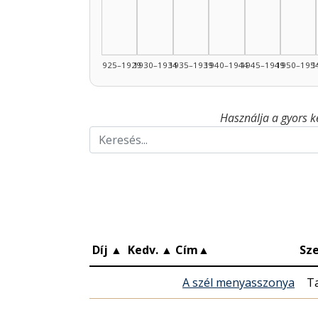
1925–1929
1930–1934
1935–1939
1940–1944
1945–1949
1950–195
1
Használja a gyors k
Díj
▲
Kedv.
▲
Cím
▲
Sz
A szél menyasszonya
Ta