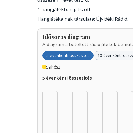
összesen 1 évet tesz ki.
1 hangjátékban játszott.
Hangjátékainak társulata: Újvidéki Rádió.
Idősoros diagram
A diagram a betöltött rádiójátékok bemutat
5 évenkénti összesítés
10 évenkénti össz
Színész
5 évenkénti összesítés