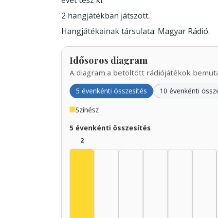
évet tesz ki.
2 hangjátékban játszott.
Hangjátékainak társulata: Magyar Rádió.
Idősoros diagram
A diagram a betöltött rádiójátékok bemutat
5 évenkénti összesítés
10 évenkénti össz
Színész
5 évenkénti összesítés
2
Színész, 1925–1929: 2