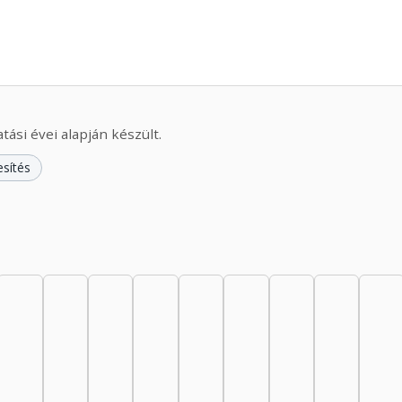
ási évei alapján készült.
esítés