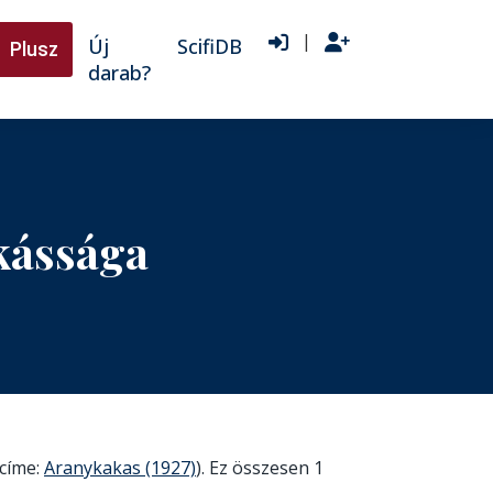
|
Új
ScifiDB
Plusz
darab?
kássága
(címe:
Aranykakas (1927)
). Ez összesen 1