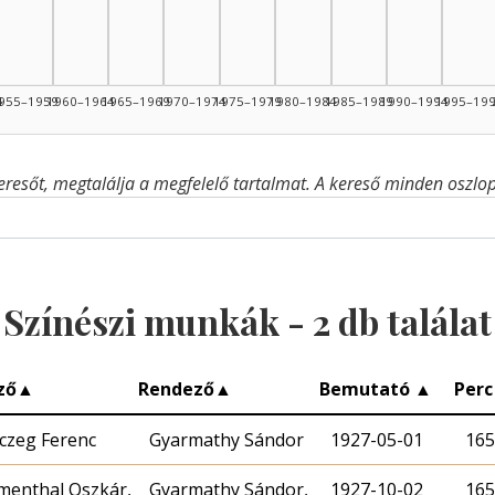
4
955–1959
1960–1964
1965–1969
1970–1974
1975–1979
1980–1984
1985–1989
1990–1994
1995–19
eresőt, megtalálja a megfelelő tartalmat. A kereső minden oszlop 
Színészi munkák -
2
db találat
ző
▲
Rendező
▲
Bemutató
▲
Per
czeg Ferenc
Gyarmathy Sándor
1927-05-01
165
menthal Oszkár,
Gyarmathy Sándor,
1927-10-02
165