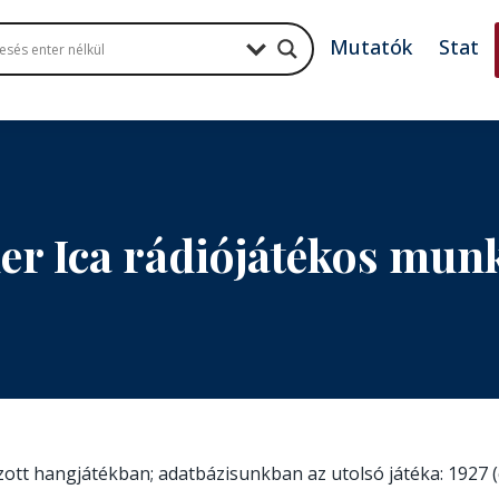
Mutatók
Stat
er Ica rádiójátékos mun
szott hangjátékban; adatbázisunkban az utolsó játéka: 1927 