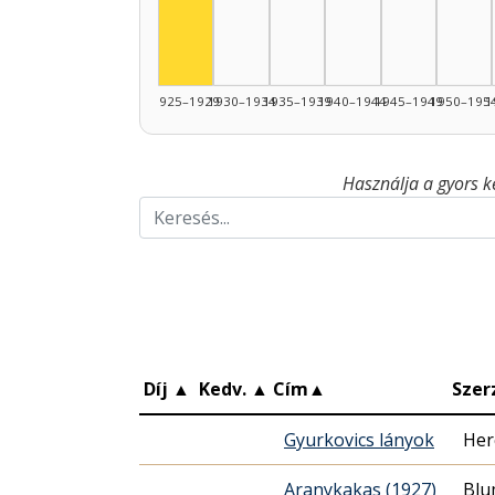
1925–1929
1930–1934
1935–1939
1940–1944
1945–1949
1950–195
1
Használja a gyors k
Díj
▲
Kedv.
▲
Cím
▲
Szer
Gyurkovics lányok
Her
Aranykakas (1927)
Blu