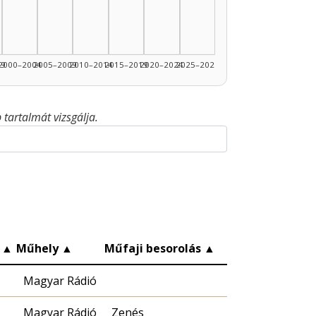
99
2000–2004
2005–2009
2010–2014
2015–2019
2020–2024
2025–2026
tartalmát vizsgálja.
c
▲
Műhely
▲
Műfaji besorolás
▲
Magyar Rádió
Magyar Rádió
Zenés