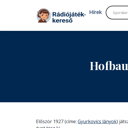
Tovább a navigációhoz
Tovább a tartalomhoz
Hírek
Hofbau
Először 1927 (címe:
Gyurkovics lányok
) ját