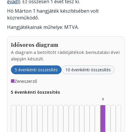
évad)
). Ez összesen 1 évet tesz ki.
Hó Márton 1 hangjáték készítésében volt
közreműködő.
Hangjátékainak műhelye: MTVA.
Idősoros diagram
A diagram a betöltött rádiójátékok bemutatási évei
alapján készült.
5 évenkénti összesítés
10 évenkénti összesítés
Zeneszerző
5 évenkénti összesítés
1