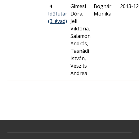
🔈
Gimesi
Bognár
2013-12
Időfutár
Dóra,
Monika
(3. évad)
Jeli
Viktória,
Salamon
András,
Tasnádi
István,
Vészits
Andrea