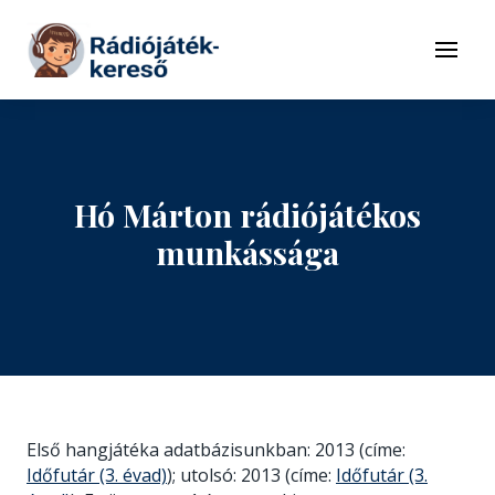
Tovább a navigációhoz
Tovább a tartalomhoz
Menü
Hó Márton rádiójátékos
munkássága
Első hangjátéka adatbázisunkban: 2013 (címe:
Időfutár (3. évad)
); utolsó: 2013 (címe:
Időfutár (3.