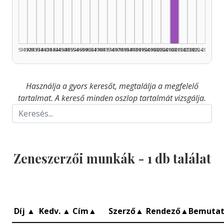
Zeneszerző, 
1925–1929
1930–1934
1935–1939
1940–1944
1945–1949
1950–1954
1955–1959
1960–1964
1965–1969
1970–1974
1975–1979
1980–1984
1985–1989
1990–1994
1995–1999
2000–2004
2005–2009
2010–2014
2015–2019
2020–2024
2025–2026
Használja a gyors keresőt, megtalálja a megfelelő
tartalmat. A kereső minden oszlop tartalmát vizsgálja.
Zeneszerzői munkák -
1
db találat
Díj
▲
Kedv.
▲
Cím
▲
Szerző
▲
Rendező
▲
Bemuta