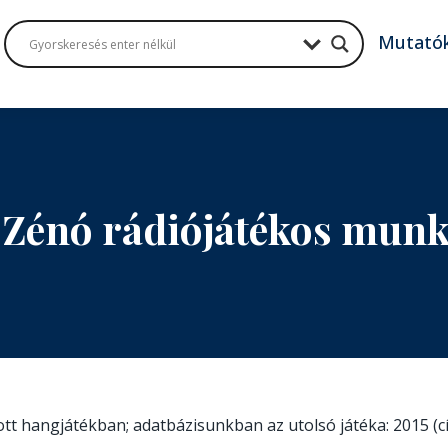
Mutató
 Zénó rádiójátékos mun
zott hangjátékban; adatbázisunkban az utolsó játéka: 2015 (