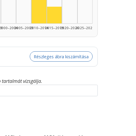
Színész, 2015–2019: 1
99
2000–2004
2005–2009
2010–2014
2015–2019
2020–2024
2025–2026
Részleges ábra kiszámítása
tartalmát vizsgálja.