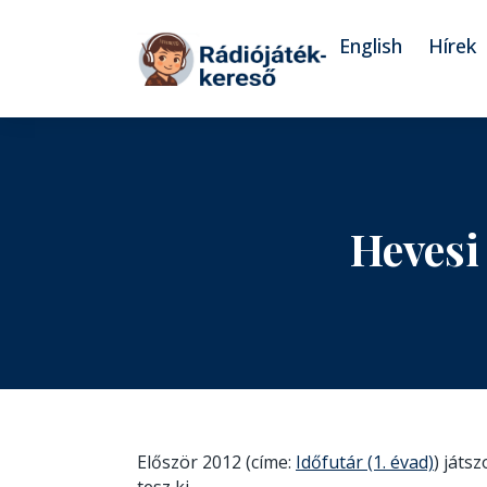
Tovább a navigációhoz
Tovább a tartalomhoz
English
Hírek
Hevesi
Először 2012 (címe:
Időfutár (1. évad)
) játs