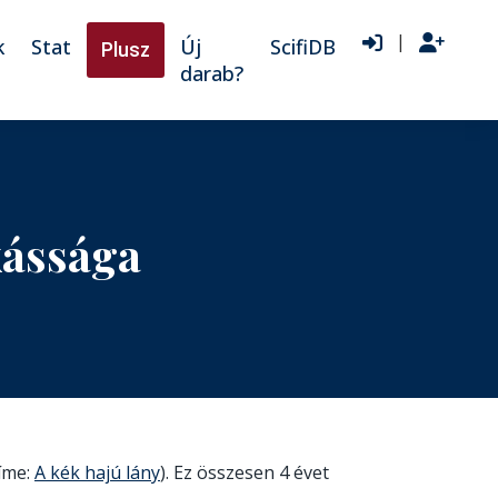
|
k
Stat
Új
ScifiDB
Plusz
darab?
kássága
címe:
A kék hajú lány
). Ez összesen 4 évet