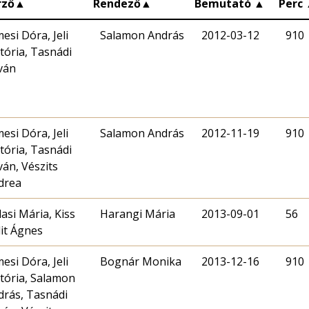
rző
▲
Rendező
▲
Bemutató
▲
Perc
esi Dóra, Jeli
Salamon András
2012-03-12
910
tória, Tasnádi
ván
esi Dóra, Jeli
Salamon András
2012-11-19
910
tória, Tasnádi
ván, Vészits
drea
asi Mária, Kiss
Harangi Mária
2013-09-01
56
dit Ágnes
esi Dóra, Jeli
Bognár Monika
2013-12-16
910
któria, Salamon
drás, Tasnádi