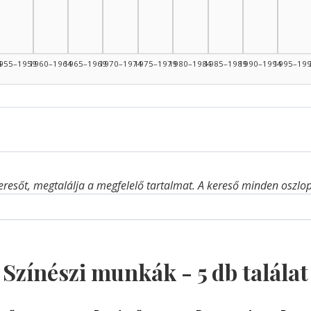
4
955–1959
1960–1964
1965–1969
1970–1974
1975–1979
1980–1984
1985–1989
1990–1994
1995–19
eresőt, megtalálja a megfelelő tartalmat. A kereső minden oszlop 
Színészi munkák -
5
db találat