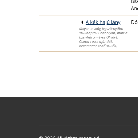
Ist
An
🔈
A kék hajú lány
Dó
Milyen a világ legszörnyűbb
szülinapja? Pont olyan, mint a
tizenhárom éves Olivéré.
Csupa rossz ajándék,
kellemetlenkedő szülők,