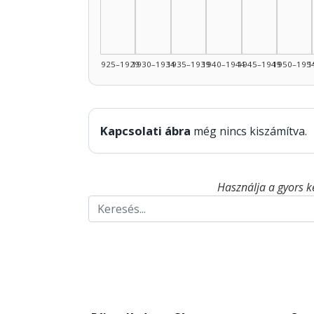
1925–1929
1930–1934
1935–1939
1940–1944
1945–1949
1950–195
1
Kapcsolati ábra
még nincs kiszámítva.
Használja a gyors k