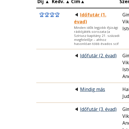
Díj
▲
Kedv.
▲
Cím
▲
Sze
🏆
🏆
🏆
🏆
🔈
Időfutár (1.
Gim
évad)
Vik
Ist
Minden idők legjobb ifjúsági
rádiójáték-sorozata (a
Szíriusz kapitány 21. századi
megfelelője – ahhoz
hasonlóan több évados scif
🔈
Időfutár (2. évad)
Gim
Vik
Ist
An
🔈
Mindig más
Hal
Ju
🔈
Időfutár (3. évad)
Gim
Vi
An