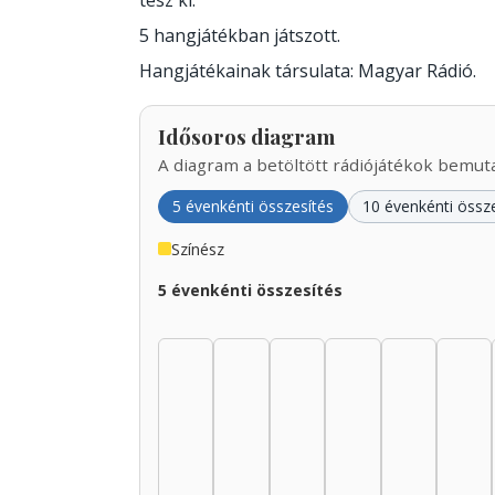
tesz ki.
5 hangjátékban játszott.
Hangjátékainak társulata: Magyar Rádió.
Idősoros diagram
A diagram a betöltött rádiójátékok bemutat
5 évenkénti összesítés
10 évenkénti össz
Színész
5 évenkénti összesítés