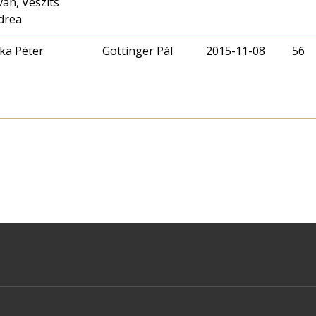
ván, Vészits
drea
ka Péter
Göttinger Pál
2015-11-08
56