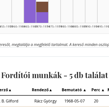
Fordító, 1965–1969: 4
Rádióra alkalmazó, 1970–1974: 1
Fordító, 1970–1974: 1
4
955–1959
1960–1964
1965–1969
1970–1974
1975–1979
1980–1984
1985–1989
1990–1994
1995–19
eresőt, megtalálja a megfelelő tartalmat. A kereső minden oszlop 
Fordítói munkák -
5
db találat
erző
▲
Rendező
▲
Bemutató
▲
Perc
▲
. B. Gilford
Rácz György
1968-05-07
20