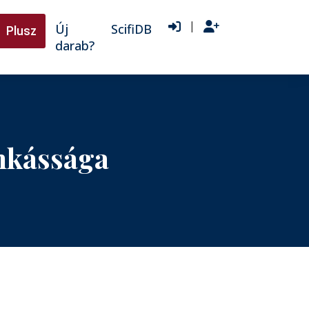
|
Új
ScifiDB
Plusz
darab?
nkássága