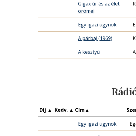
Gigax úr és az élet
R
örömei
Egy igazi ügynök
E
A párbaj (1969)
K
A kesztyű
A
Rádi
Díj
▲
Kedv.
▲
Cím
▲
Sze
Egy igazi ügynök
Eg