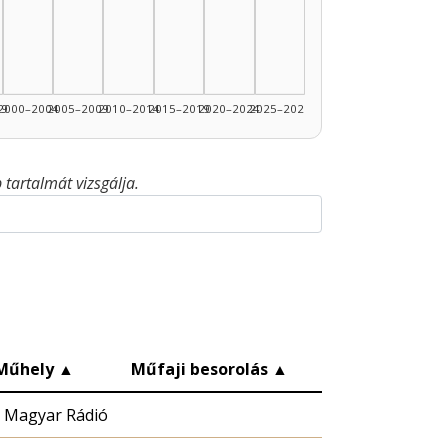
99
2000–2004
2005–2009
2010–2014
2015–2019
2020–2024
2025–2026
tartalmát vizsgálja.
Műhely
▲
Műfaji besorolás
▲
Magyar Rádió