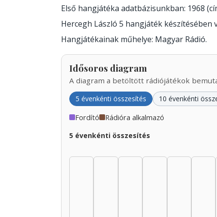
Első hangjátéka adatbázisunkban: 1968 (c
Hercegh László 5 hangjáték készítésében 
Hangjátékainak műhelye: Magyar Rádió.
Idősoros diagram
A diagram a betöltött rádiójátékok bemutat
5 évenkénti összesítés
10 évenkénti össz
Fordító
Rádióra alkalmazó
5 évenkénti összesítés