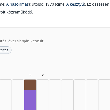
íme:
A hasonmás
); utolsó: 1970 (címe:
A kesztyű
). Ez összesen 
volt közreműködő.
ási évei alapján készült.
esítés
5
2
Rádióra alkalmazó, 1965–1969: 1