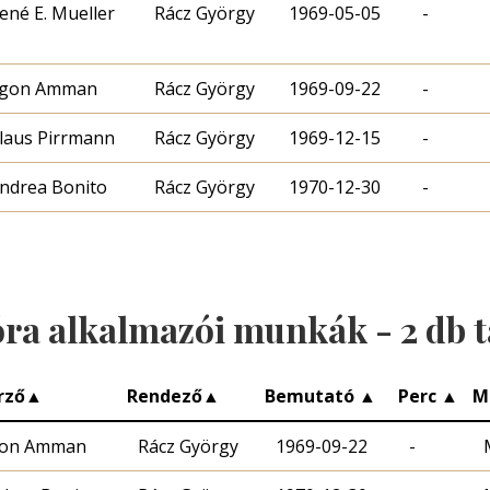
ené E. Mueller
Rácz György
1969-05-05
-
gon Amman
Rácz György
1969-09-22
-
laus Pirrmann
Rácz György
1969-12-15
-
ndrea Bonito
Rácz György
1970-12-30
-
óra alkalmazói munkák -
2
db t
rző
▲
Rendező
▲
Bemutató
▲
Perc
▲
M
on Amman
Rácz György
1969-09-22
-