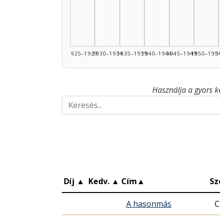
1925–1929
1930–1934
1935–1939
1940–1944
1945–1949
1950–195
1
Használja a gyors k
Díj
▲
Kedv.
▲
Cím
▲
Sz
A hasonmás
C