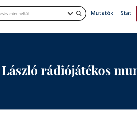
Mutatók
Stat
 László rádiójátékos mu