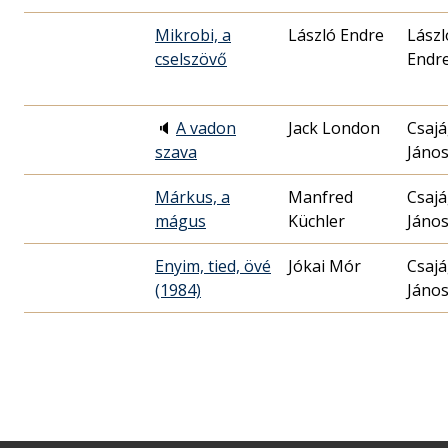
Mikrobi, a
László Endre
Lászl
cselszövő
Endr
🔈
A vadon
Jack London
Csajá
szava
Jáno
Márkus, a
Manfred
Csajá
mágus
Küchler
Jáno
Enyim, tied, övé
Jókai Mór
Csajá
(1984)
Jáno