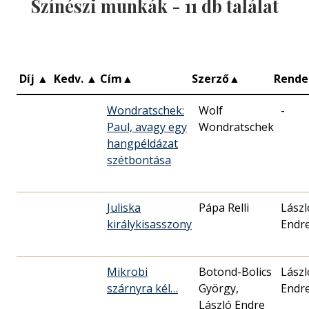
Színészi munkák -
11
db találat
Díj
▲
Kedv.
▲
Cím
▲
Szerző
▲
Rende
Wondratschek:
Wolf
-
Paul, avagy egy
Wondratschek
hangpéldázat
szétbontása
Juliska
Pápa Relli
Lászl
királykisasszony
Endr
Mikrobi
Botond-Bolics
Lászl
szárnyra kél…
György,
Endr
László Endre