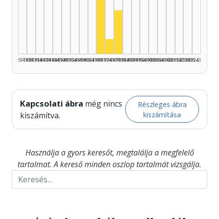
Színész, 1970–1974: 6
Színész, 1980–1984: 3
Színész, 1975–1979: 1
1925–1929
1930–1934
1935–1939
1940–1944
1945–1949
1950–1954
1955–1959
1960–1964
1965–1969
1970–1974
1975–1979
1980–1984
1985–1989
1990–1994
1995–1999
2000–2004
2005–2009
2010–2014
2015–2019
2020–2024
2025–2026
Kapcsolati ábra
még nincs
Részleges ábra
kiszámítása
kiszámítva.
Használja a gyors keresőt, megtalálja a megfelelő
tartalmat. A kereső minden oszlop tartalmát vizsgálja.