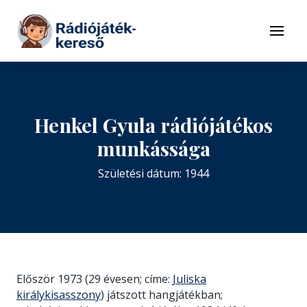
Tovább a navigációhoz
Tovább a tartalomhoz
Menü
Henkel Gyula rádiójátékos
munkássága
Születési dátum: 1944
Először 1973 (29 évesen; címe:
Juliska
királykisasszony
) játszott hangjátékban;