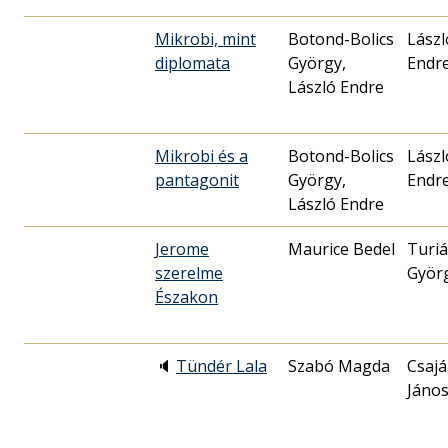
Mikrobi, mint
Botond-Bolics
Lászl
diplomata
György,
Endr
László Endre
Mikrobi és a
Botond-Bolics
Lászl
pantagonit
György,
Endr
László Endre
Jerome
Maurice Bedel
Turi
szerelme
Györ
Északon
🔈
Tündér Lala
Szabó Magda
Csajá
Jáno