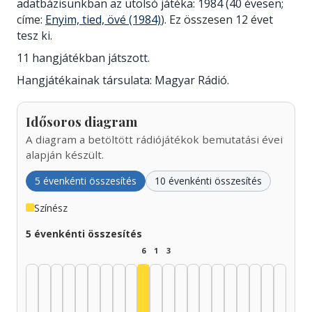
adatbázisunkban az utolsó játéka: 1984 (40 évesen;
címe:
Enyim, tied, övé (1984)
). Ez összesen 12 évet
tesz ki.
11 hangjátékban játszott.
Hangjátékainak társulata: Magyar Rádió.
Idősoros diagram
A diagram a betöltött rádiójátékok bemutatási évei
alapján készült.
5 évenkénti összesítés
10 évenkénti összesítés
Színész
5 évenkénti összesítés
6
1
3