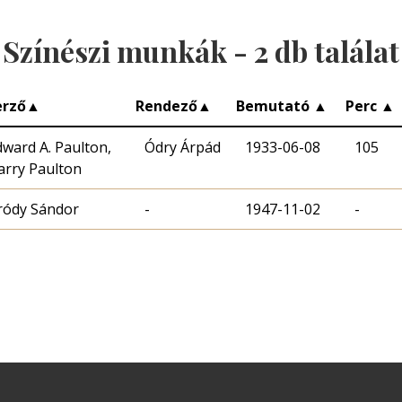
Színészi munkák -
2
db találat
erző
▲
Rendező
▲
Bemutató
▲
Perc
▲
dward A. Paulton,
Ódry Árpád
1933-06-08
105
arry Paulton
ródy Sándor
-
1947-11-02
-