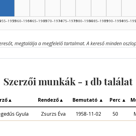
4
955–1959
1960–1964
1965–1969
1970–1974
1975–1979
1980–1984
1985–1989
1990–1994
1995–19
eresőt, megtalálja a megfelelő tartalmat. A kereső minden oszlop 
Szerzői munkák -
1
db találat
rző
▲
Rendező
▲
Bemutató
▲
Perc
▲
M
gedűs Gyula
Zsurzs Éva
1958-11-02
50