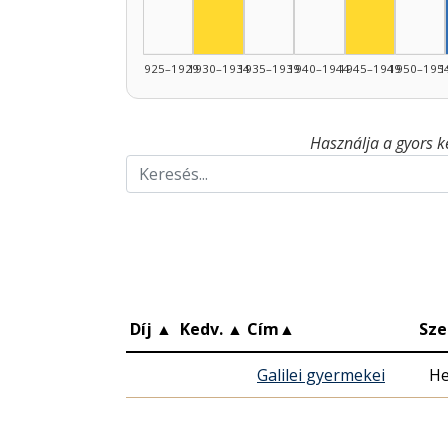
1925–1929
1930–1934
1935–1939
1940–1944
1945–1949
1950–195
1
Használja a gyors k
Díj
▲
Kedv.
▲
Cím
▲
Sze
Galilei gyermekei
He