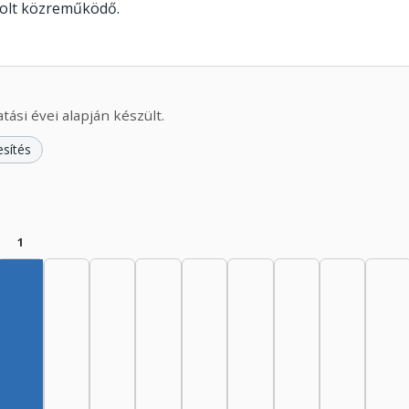
volt közreműködő.
ási évei alapján készült.
esítés
1
945–1949: 1
Szerző, 1955–1959: 1