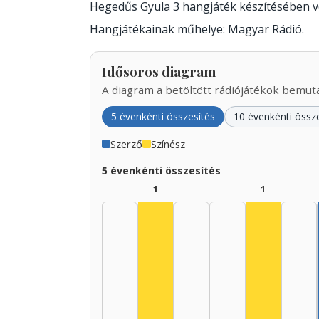
Hegedűs Gyula 3 hangjáték készítésében 
Hangjátékainak műhelye: Magyar Rádió.
Idősoros diagram
A diagram a betöltött rádiójátékok bemutat
5 évenkénti összesítés
10 évenkénti össz
Szerző
Színész
5 évenkénti összesítés
1
1
Színész, 1930–1934: 1
Színész, 1