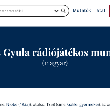
Mutatók
Stat
 Gyula rádiójátékos mu
(magyar)
íme:
Niobe (1933)
); utolsó: 1958 (címe:
Galilei gyermekei
). Ez 