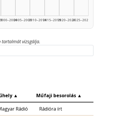
99
2000–2004
2005–2009
2010–2014
2015–2019
2020–2024
2025–2026
tartalmát vizsgálja.
űhely
▲
Műfaji besorolás
▲
Magyar Rádió
Rádióra írt