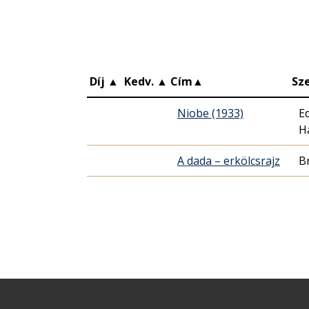
Díj
▲
Kedv.
▲
Cím
▲
Sz
Niobe (1933)
E
H
A dada – erkölcsrajz
B