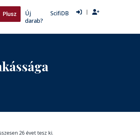
|
Új
ScifiDB
Plusz
darab?
nkássága
összesen 26 évet tesz ki.