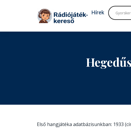
Tovább a navigációhoz
Tovább a tartalomhoz
Hírek
Hegedűs
Első hangjátéka adatbázisunkban: 1933 (c