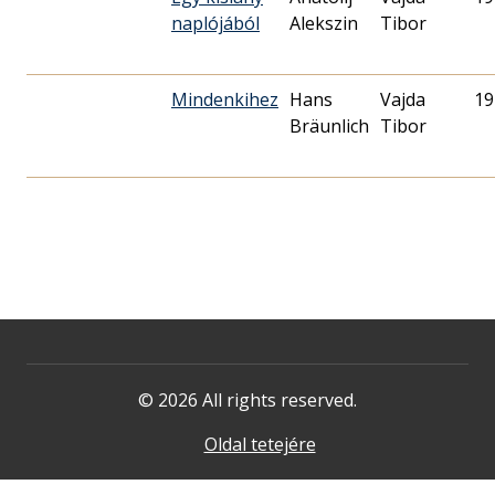
naplójából
Alekszin
Tibor
Mindenkihez
Hans
Vajda
19
Bräunlich
Tibor
© 2026 All rights reserved.
Oldal tetejére