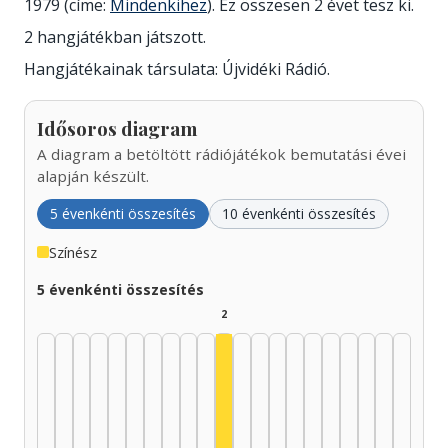
1979 (címe:
Mindenkihez
). Ez összesen 2 évet tesz ki.
2 hangjátékban játszott.
Hangjátékainak társulata: Újvidéki Rádió.
Idősoros diagram
A diagram a betöltött rádiójátékok bemutatási évei
alapján készült.
5 évenkénti összesítés
10 évenkénti összesítés
Színész
5 évenkénti összesítés
2
Színész, 1975–1979: 2