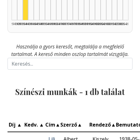
1925–1929
1930–1934
1935–1939
1940–1944
1945–1949
1950–1954
1955–1959
1960–1964
1965–1969
1970–1974
1975–1979
1980–1984
1985–1989
1990–1994
1995–1999
2000–2004
2005–2009
2010–2014
2015–2019
2020–2024
2025–2026
Használja a gyors keresőt, megtalálja a megfelelő
tartalmat. A kereső minden oszlop tartalmát vizsgálja.
Színészi munkák -
1
db találat
Díj
▲
Kedv.
▲
Cím
▲
Szerző
▲
Rendező
▲
Bemutat
Lili
Albert
Kiszely
1938-05