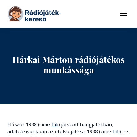
Tovább a navigációhoz
Tovább a tartalomhoz
Menü
Hárkai Márton rádiójátékos
munkássága
Először 1938 (címe:
Lili
) játszott hangjátékban;
adatbázisunkban az utolsó játéka: 1938 (címe:
Lili
). Ez