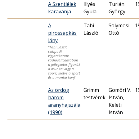
A Szentlélek
Illyés
Turián
1
karavánja
Gyula
György
A
Tabi
Solymosi
1
pirossapkás
László
Ottó
lány
”Tabi László
színpadi
vígjátékának
rádióváltozatában
a jellegzetes figurák
a munka vagy a
sport, illetve a sport
és a munka konf
Az ördög
Grimm
Gömöri V.
1
három
testvérek
István,
aranyhajszála
Keleti
(1990)
István