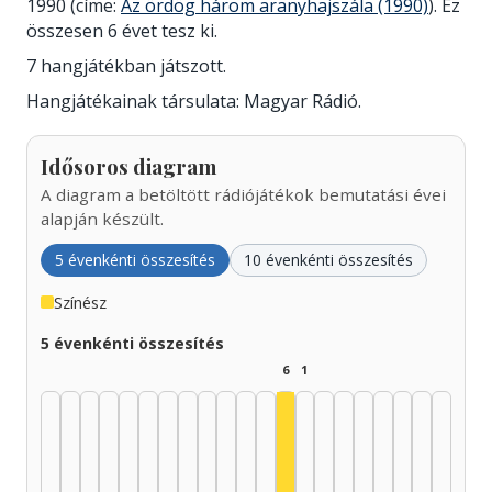
1990 (címe:
Az ördög három aranyhajszála (1990)
). Ez
összesen 6 évet tesz ki.
7 hangjátékban játszott.
Hangjátékainak társulata: Magyar Rádió.
Idősoros diagram
A diagram a betöltött rádiójátékok bemutatási évei
alapján készült.
5 évenkénti összesítés
10 évenkénti összesítés
Színész
5 évenkénti összesítés
6
1