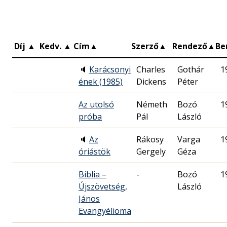
Díj
▲
Kedv.
▲
Cím
▲
Szerző
▲
Rendező
▲
Be
🔈
Karácsonyi
Charles
Gothár
1
ének (1985)
Dickens
Péter
Az utolsó
Németh
Bozó
1
próba
Pál
László
🔈
Az
Rákosy
Varga
1
óriástök
Gergely
Géza
Biblia –
-
Bozó
1
Újszövetség,
László
János
Evangyélioma