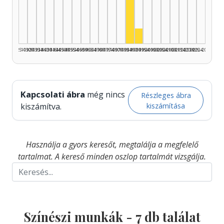
Színész, 1985–1989: 6
Színész, 1990–1994: 1
1925–1929
1930–1934
1935–1939
1940–1944
1945–1949
1950–1954
1955–1959
1960–1964
1965–1969
1970–1974
1975–1979
1980–1984
1985–1989
1990–1994
1995–1999
2000–2004
2005–2009
2010–2014
2015–2019
2020–2024
2025–2026
Kapcsolati ábra
még nincs
Részleges ábra
kiszámítása
kiszámítva.
Használja a gyors keresőt, megtalálja a megfelelő
tartalmat. A kereső minden oszlop tartalmát vizsgálja.
Színészi munkák -
7
db találat