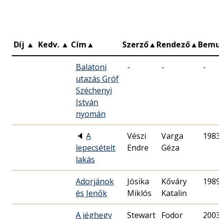
Díj
▲
Kedv.
▲
Cím
▲
Szerző
▲
Rendező
▲
Bemu
Balatoni
-
-
-
utazás Gróf
Széchenyi
István
nyomán
🔈
A
Vészi
Varga
198
lepecsételt
Endre
Géza
lakás
Adorjánok
Jósika
Kőváry
198
és Jenők
Miklós
Katalin
A jéghegy
Stewart
Fodor
200