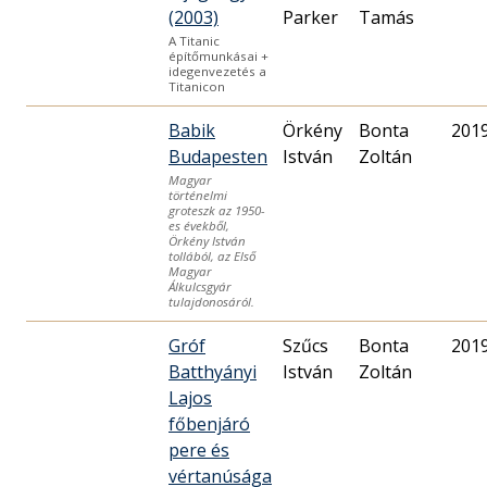
(2003)
Parker
Tamás
A Titanic
építőmunkásai +
idegenvezetés a
Titanicon
Babik
Örkény
Bonta
201
Budapesten
István
Zoltán
Magyar
történelmi
groteszk az 1950-
es évekből,
Örkény István
tollából, az Első
Magyar
Álkulcsgyár
tulajdonosáról.
Gróf
Szűcs
Bonta
201
Batthyányi
István
Zoltán
Lajos
főbenjáró
pere és
vértanúsága