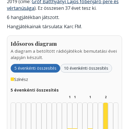
2019 (címe:
Gróf Batthyányi Lajos főbenjáró pere és
vértanúsága
). Ez összesen 37 évet tesz ki.
6 hangjátékban játszott.
Hangjátékainak társulata: Karc FM.
Idősoros diagram
A diagram a betöltött rádiójátékok bemutatási évei
alapján készült.
5 évenkénti összesítés
10 évenkénti összesítés
Színész
5 évenkénti összesítés
1
1
1
2