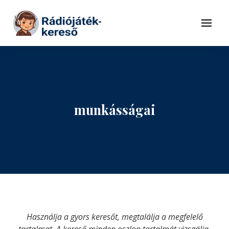
Tovább a navigációhoz
Tovább a tartalomhoz
Menü
munkásságai
Használja a gyors keresőt, megtalálja a megfelelő