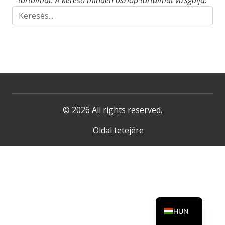
tartalmat. A kereső minden oszlop tartalmát vizsgálja.
© 2026 All rights reserved.
Oldal tetejére
HUN